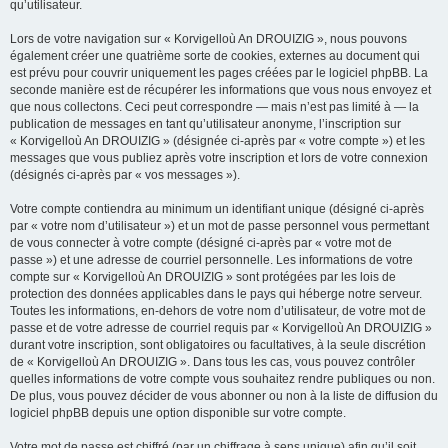
qu’utilisateur.
Lors de votre navigation sur « Korvigelloù An DROUIZIG », nous pouvons
également créer une quatrième sorte de cookies, externes au document qui
est prévu pour couvrir uniquement les pages créées par le logiciel phpBB. La
seconde manière est de récupérer les informations que vous nous envoyez et
que nous collectons. Ceci peut correspondre — mais n’est pas limité à — la
publication de messages en tant qu’utilisateur anonyme, l’inscription sur
« Korvigelloù An DROUIZIG » (désignée ci-après par « votre compte ») et les
messages que vous publiez après votre inscription et lors de votre connexion
(désignés ci-après par « vos messages »).
Votre compte contiendra au minimum un identifiant unique (désigné ci-après
par « votre nom d’utilisateur ») et un mot de passe personnel vous permettant
de vous connecter à votre compte (désigné ci-après par « votre mot de
passe ») et une adresse de courriel personnelle. Les informations de votre
compte sur « Korvigelloù An DROUIZIG » sont protégées par les lois de
protection des données applicables dans le pays qui héberge notre serveur.
Toutes les informations, en-dehors de votre nom d’utilisateur, de votre mot de
passe et de votre adresse de courriel requis par « Korvigelloù An DROUIZIG »
durant votre inscription, sont obligatoires ou facultatives, à la seule discrétion
de « Korvigelloù An DROUIZIG ». Dans tous les cas, vous pouvez contrôler
quelles informations de votre compte vous souhaitez rendre publiques ou non.
De plus, vous pouvez décider de vous abonner ou non à la liste de diffusion du
logiciel phpBB depuis une option disponible sur votre compte.
Votre mot de passe est chiffré (par un chiffrage à sens unique) afin qu’il soit