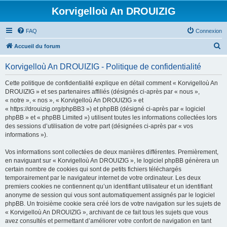
Korvigelloù An DROUIZIG
FAQ
Connexion
R
Accueil du forum
e
Korvigelloù An DROUIZIG - Politique de confidentialité
c
h
Cette politique de confidentialité explique en détail comment « Korvigelloù An
DROUIZIG » et ses partenaires affiliés (désignés ci-après par « nous »,
e
« notre », « nos », « Korvigelloù An DROUIZIG » et
r
« https://drouizig.org/phpBB3 ») et phpBB (désigné ci-après par « logiciel
phpBB » et « phpBB Limited ») utilisent toutes les informations collectées lors
c
des sessions d’utilisation de votre part (désignées ci-après par « vos
h
informations »).
e
Vos informations sont collectées de deux manières différentes. Premièrement,
r
en naviguant sur « Korvigelloù An DROUIZIG », le logiciel phpBB génèrera un
certain nombre de cookies qui sont de petits fichiers téléchargés
temporairement par le navigateur internet de votre ordinateur. Les deux
premiers cookies ne contiennent qu’un identifiant utilisateur et un identifiant
anonyme de session qui vous sont automatiquement assignés par le logiciel
phpBB. Un troisième cookie sera créé lors de votre navigation sur les sujets de
« Korvigelloù An DROUIZIG », archivant de ce fait tous les sujets que vous
avez consultés et permettant d’améliorer votre confort de navigation en tant