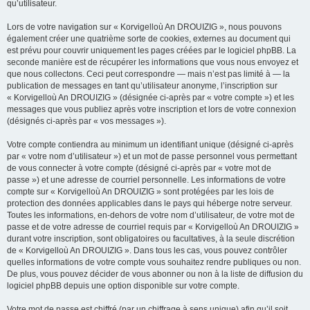
qu’utilisateur.
Lors de votre navigation sur « Korvigelloù An DROUIZIG », nous pouvons
également créer une quatrième sorte de cookies, externes au document qui
est prévu pour couvrir uniquement les pages créées par le logiciel phpBB. La
seconde manière est de récupérer les informations que vous nous envoyez et
que nous collectons. Ceci peut correspondre — mais n’est pas limité à — la
publication de messages en tant qu’utilisateur anonyme, l’inscription sur
« Korvigelloù An DROUIZIG » (désignée ci-après par « votre compte ») et les
messages que vous publiez après votre inscription et lors de votre connexion
(désignés ci-après par « vos messages »).
Votre compte contiendra au minimum un identifiant unique (désigné ci-après
par « votre nom d’utilisateur ») et un mot de passe personnel vous permettant
de vous connecter à votre compte (désigné ci-après par « votre mot de
passe ») et une adresse de courriel personnelle. Les informations de votre
compte sur « Korvigelloù An DROUIZIG » sont protégées par les lois de
protection des données applicables dans le pays qui héberge notre serveur.
Toutes les informations, en-dehors de votre nom d’utilisateur, de votre mot de
passe et de votre adresse de courriel requis par « Korvigelloù An DROUIZIG »
durant votre inscription, sont obligatoires ou facultatives, à la seule discrétion
de « Korvigelloù An DROUIZIG ». Dans tous les cas, vous pouvez contrôler
quelles informations de votre compte vous souhaitez rendre publiques ou non.
De plus, vous pouvez décider de vous abonner ou non à la liste de diffusion du
logiciel phpBB depuis une option disponible sur votre compte.
Votre mot de passe est chiffré (par un chiffrage à sens unique) afin qu’il soit