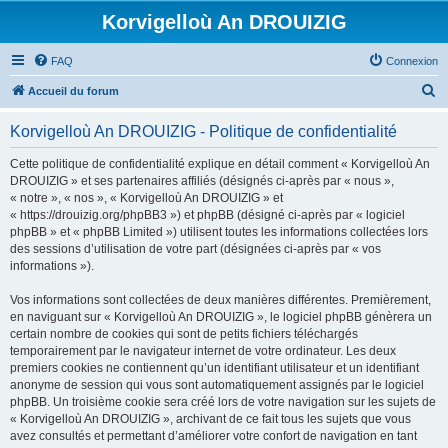
Korvigelloù An DROUIZIG
FAQ
Connexion
R
Accueil du forum
e
Korvigelloù An DROUIZIG - Politique de confidentialité
c
h
Cette politique de confidentialité explique en détail comment « Korvigelloù An
DROUIZIG » et ses partenaires affiliés (désignés ci-après par « nous »,
e
« notre », « nos », « Korvigelloù An DROUIZIG » et
r
« https://drouizig.org/phpBB3 ») et phpBB (désigné ci-après par « logiciel
phpBB » et « phpBB Limited ») utilisent toutes les informations collectées lors
c
des sessions d’utilisation de votre part (désignées ci-après par « vos
h
informations »).
e
Vos informations sont collectées de deux manières différentes. Premièrement,
r
en naviguant sur « Korvigelloù An DROUIZIG », le logiciel phpBB génèrera un
certain nombre de cookies qui sont de petits fichiers téléchargés
temporairement par le navigateur internet de votre ordinateur. Les deux
premiers cookies ne contiennent qu’un identifiant utilisateur et un identifiant
anonyme de session qui vous sont automatiquement assignés par le logiciel
phpBB. Un troisième cookie sera créé lors de votre navigation sur les sujets de
« Korvigelloù An DROUIZIG », archivant de ce fait tous les sujets que vous
avez consultés et permettant d’améliorer votre confort de navigation en tant