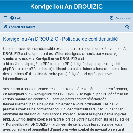
Korvigelloù An DROUIZIG
FAQ
Connexion
R
Accueil du forum
e
Korvigelloù An DROUIZIG - Politique de confidentialité
c
h
Cette politique de confidentialité explique en détail comment « Korvigelloù An
DROUIZIG » et ses partenaires affiliés (désignés ci-après par « nous »,
e
« notre », « nos », « Korvigelloù An DROUIZIG » et
r
« https://drouizig.org/phpBB3 ») et phpBB (désigné ci-après par « logiciel
phpBB » et « phpBB Limited ») utilisent toutes les informations collectées lors
c
des sessions d’utilisation de votre part (désignées ci-après par « vos
h
informations »).
e
Vos informations sont collectées de deux manières différentes. Premièrement,
r
en naviguant sur « Korvigelloù An DROUIZIG », le logiciel phpBB génèrera un
certain nombre de cookies qui sont de petits fichiers téléchargés
temporairement par le navigateur internet de votre ordinateur. Les deux
premiers cookies ne contiennent qu’un identifiant utilisateur et un identifiant
anonyme de session qui vous sont automatiquement assignés par le logiciel
phpBB. Un troisième cookie sera créé lors de votre navigation sur les sujets de
« Korvigelloù An DROUIZIG », archivant de ce fait tous les sujets que vous
avez consultés et permettant d’améliorer votre confort de navigation en tant