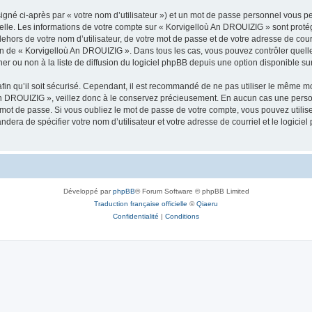
igné ci-après par « votre nom d’utilisateur ») et un mot de passe personnel vous p
nelle. Les informations de votre compte sur « Korvigelloù An DROUIZIG » sont proté
dehors de votre nom d’utilisateur, de votre mot de passe et de votre adresse de cou
rétion de « Korvigelloù An DROUIZIG ». Dans tous les cas, vous pouvez contrôler que
 ou non à la liste de diffusion du logiciel phpBB depuis une option disponible su
afin qu’il soit sécurisé. Cependant, il est recommandé de ne pas utiliser le même mot
An DROUIZIG », veillez donc à le conservez précieusement. En aucun cas une perso
 mot de passe. Si vous oubliez le mot de passe de votre compte, vous pouvez utilis
andera de spécifier votre nom d’utilisateur et votre adresse de courriel et le logi
Développé par
phpBB
® Forum Software © phpBB Limited
Traduction française officielle
©
Qiaeru
Confidentialité
|
Conditions