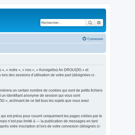
Rechercher
Recherche avancé
Connexion
s », « notre », « nos », « Korvigelloù An DROUIZIG » et
lors des sessions d’utilisation de votre part (désignées ci-
èrera un certain nombre de cookies qui sont de petits fichiers
et un identifiant anonyme de session qui vous sont
G », archivant de ce fait tous les sujets que vous avez
qui est prévu pour couvrir uniquement les pages créées par le
ais n’est pas limité à — la publication de messages en tant
rès votre inscription et lors de votre connexion (désignés ci-