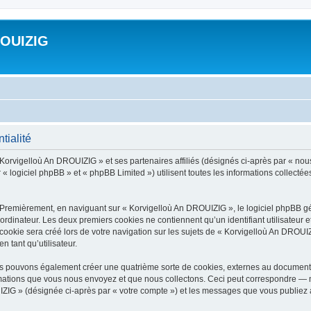
ROUIZIG
tialité
 Korvigelloù An DROUIZIG » et ses partenaires affiliés (désignés ci-après par « nou
« logiciel phpBB » et « phpBB Limited ») utilisent toutes les informations collectées 
 Premièrement, en naviguant sur « Korvigelloù An DROUIZIG », le logiciel phpBB gén
ordinateur. Les deux premiers cookies ne contiennent qu’un identifiant utilisateur 
okie sera créé lors de votre navigation sur les sujets de « Korvigelloù An DROUIZI
n tant qu’utilisateur.
us pouvons également créer une quatrième sorte de cookies, externes au document 
mations que vous nous envoyez et que nous collectons. Ceci peut correspondre — m
IZIG » (désignée ci-après par « votre compte ») et les messages que vous publiez ap