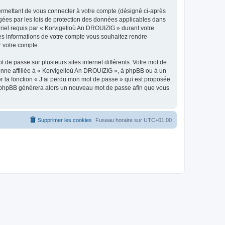
ermettant de vous connecter à votre compte (désigné ci-après
gées par les lois de protection des données applicables dans
rriel requis par « Korvigelloù An DROUIZIG » durant votre
lles informations de votre compte vous souhaitez rendre
r votre compte.
 de passe sur plusieurs sites internet différents. Votre mot de
nne affiliée à « Korvigelloù An DROUIZIG », à phpBB ou à un
er la fonction « J’ai perdu mon mot de passe » qui est proposée
ciel phpBB générera alors un nouveau mot de passe afin que vous
Supprimer les cookies
Fuseau horaire sur
UTC+01:00