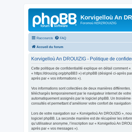
Korvigelloù An D
Foromoù KERZROUIZIG
Raccourcis
FAQ
Accueil du forum
Korvigelloù An DROUIZIG - Politique de confiden
Cette politique de confidentialité explique en détail comment «
« https://drouizig.org/phpBB3 ») et phpBB (désigné ci-après par 
après par « vos informations »).
Vos informations sont collectées de deux manières différentes.
téléchargés temporairement par le navigateur internet de votre 
automatiquement assignés par le logiciel phpBB. Un troisième co
consultés et permettant d’améliorer votre confort de navigation e
Lors de votre navigation sur « Korvigelloù An DROUIZIG », no
logiciel phpBB. La seconde manière est de récupérer les infor
qu’utilisateur anonyme, l’inscription sur « Korvigelloù An DROU
après par « vos messages »).