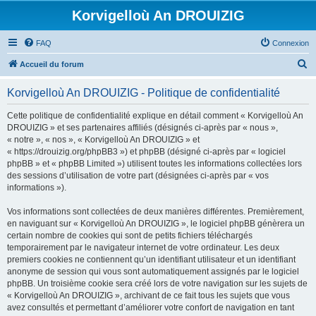
Korvigelloù An DROUIZIG
FAQ
Connexion
R
Accueil du forum
e
Korvigelloù An DROUIZIG - Politique de confidentialité
c
h
Cette politique de confidentialité explique en détail comment « Korvigelloù An
DROUIZIG » et ses partenaires affiliés (désignés ci-après par « nous »,
e
« notre », « nos », « Korvigelloù An DROUIZIG » et
r
« https://drouizig.org/phpBB3 ») et phpBB (désigné ci-après par « logiciel
phpBB » et « phpBB Limited ») utilisent toutes les informations collectées lors
c
des sessions d’utilisation de votre part (désignées ci-après par « vos
h
informations »).
e
Vos informations sont collectées de deux manières différentes. Premièrement,
r
en naviguant sur « Korvigelloù An DROUIZIG », le logiciel phpBB génèrera un
certain nombre de cookies qui sont de petits fichiers téléchargés
temporairement par le navigateur internet de votre ordinateur. Les deux
premiers cookies ne contiennent qu’un identifiant utilisateur et un identifiant
anonyme de session qui vous sont automatiquement assignés par le logiciel
phpBB. Un troisième cookie sera créé lors de votre navigation sur les sujets de
« Korvigelloù An DROUIZIG », archivant de ce fait tous les sujets que vous
avez consultés et permettant d’améliorer votre confort de navigation en tant