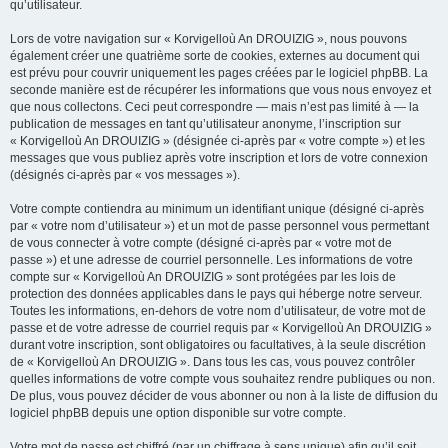
qu’utilisateur.
Lors de votre navigation sur « Korvigelloù An DROUIZIG », nous pouvons
également créer une quatrième sorte de cookies, externes au document qui
est prévu pour couvrir uniquement les pages créées par le logiciel phpBB. La
seconde manière est de récupérer les informations que vous nous envoyez et
que nous collectons. Ceci peut correspondre — mais n’est pas limité à — la
publication de messages en tant qu’utilisateur anonyme, l’inscription sur
« Korvigelloù An DROUIZIG » (désignée ci-après par « votre compte ») et les
messages que vous publiez après votre inscription et lors de votre connexion
(désignés ci-après par « vos messages »).
Votre compte contiendra au minimum un identifiant unique (désigné ci-après
par « votre nom d’utilisateur ») et un mot de passe personnel vous permettant
de vous connecter à votre compte (désigné ci-après par « votre mot de
passe ») et une adresse de courriel personnelle. Les informations de votre
compte sur « Korvigelloù An DROUIZIG » sont protégées par les lois de
protection des données applicables dans le pays qui héberge notre serveur.
Toutes les informations, en-dehors de votre nom d’utilisateur, de votre mot de
passe et de votre adresse de courriel requis par « Korvigelloù An DROUIZIG »
durant votre inscription, sont obligatoires ou facultatives, à la seule discrétion
de « Korvigelloù An DROUIZIG ». Dans tous les cas, vous pouvez contrôler
quelles informations de votre compte vous souhaitez rendre publiques ou non.
De plus, vous pouvez décider de vous abonner ou non à la liste de diffusion du
logiciel phpBB depuis une option disponible sur votre compte.
Votre mot de passe est chiffré (par un chiffrage à sens unique) afin qu’il soit