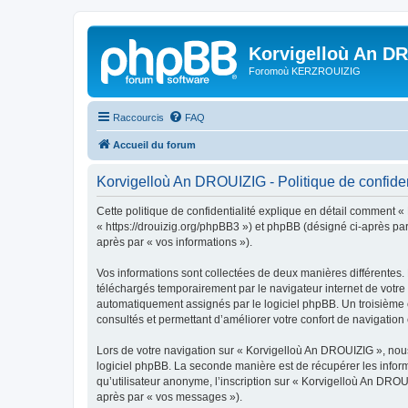
Korvigelloù An D
Foromoù KERZROUIZIG
Raccourcis
FAQ
Accueil du forum
Korvigelloù An DROUIZIG - Politique de confiden
Cette politique de confidentialité explique en détail comment «
« https://drouizig.org/phpBB3 ») et phpBB (désigné ci-après par 
après par « vos informations »).
Vos informations sont collectées de deux manières différentes.
téléchargés temporairement par le navigateur internet de votre 
automatiquement assignés par le logiciel phpBB. Un troisième co
consultés et permettant d’améliorer votre confort de navigation e
Lors de votre navigation sur « Korvigelloù An DROUIZIG », no
logiciel phpBB. La seconde manière est de récupérer les infor
qu’utilisateur anonyme, l’inscription sur « Korvigelloù An DROU
après par « vos messages »).