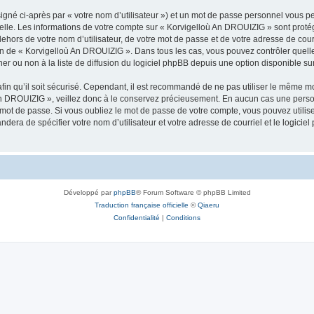
igné ci-après par « votre nom d’utilisateur ») et un mot de passe personnel vous p
nelle. Les informations de votre compte sur « Korvigelloù An DROUIZIG » sont proté
dehors de votre nom d’utilisateur, de votre mot de passe et de votre adresse de cou
rétion de « Korvigelloù An DROUIZIG ». Dans tous les cas, vous pouvez contrôler que
 ou non à la liste de diffusion du logiciel phpBB depuis une option disponible su
afin qu’il soit sécurisé. Cependant, il est recommandé de ne pas utiliser le même mot
An DROUIZIG », veillez donc à le conservez précieusement. En aucun cas une perso
 mot de passe. Si vous oubliez le mot de passe de votre compte, vous pouvez utilis
andera de spécifier votre nom d’utilisateur et votre adresse de courriel et le logi
Développé par
phpBB
® Forum Software © phpBB Limited
Traduction française officielle
©
Qiaeru
Confidentialité
|
Conditions