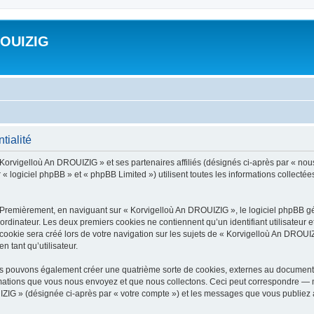
ROUIZIG
tialité
 Korvigelloù An DROUIZIG » et ses partenaires affiliés (désignés ci-après par « nou
« logiciel phpBB » et « phpBB Limited ») utilisent toutes les informations collectées 
 Premièrement, en naviguant sur « Korvigelloù An DROUIZIG », le logiciel phpBB gén
ordinateur. Les deux premiers cookies ne contiennent qu’un identifiant utilisateur 
okie sera créé lors de votre navigation sur les sujets de « Korvigelloù An DROUIZI
n tant qu’utilisateur.
us pouvons également créer une quatrième sorte de cookies, externes au document 
mations que vous nous envoyez et que nous collectons. Ceci peut correspondre — m
IZIG » (désignée ci-après par « votre compte ») et les messages que vous publiez ap