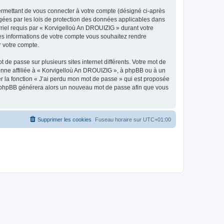
ermettant de vous connecter à votre compte (désigné ci-après
gées par les lois de protection des données applicables dans
rriel requis par « Korvigelloù An DROUIZIG » durant votre
lles informations de votre compte vous souhaitez rendre
r votre compte.
 de passe sur plusieurs sites internet différents. Votre mot de
nne affiliée à « Korvigelloù An DROUIZIG », à phpBB ou à un
er la fonction « J’ai perdu mon mot de passe » qui est proposée
ciel phpBB générera alors un nouveau mot de passe afin que vous
Supprimer les cookies
Fuseau horaire sur
UTC+01:00