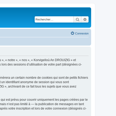
Rechercher
Recherche avancé
Connexion
s », « notre », « nos », « Korvigelloù An DROUIZIG » et
lors des sessions d’utilisation de votre part (désignées ci-
èrera un certain nombre de cookies qui sont de petits fichiers
et un identifiant anonyme de session qui vous sont
G », archivant de ce fait tous les sujets que vous avez
qui est prévu pour couvrir uniquement les pages créées par le
ais n’est pas limité à — la publication de messages en tant
rès votre inscription et lors de votre connexion (désignés ci-