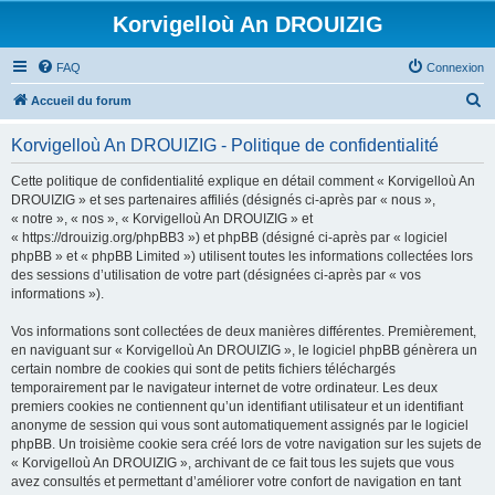
Korvigelloù An DROUIZIG
FAQ
Connexion
R
Accueil du forum
e
Korvigelloù An DROUIZIG - Politique de confidentialité
c
h
Cette politique de confidentialité explique en détail comment « Korvigelloù An
DROUIZIG » et ses partenaires affiliés (désignés ci-après par « nous »,
e
« notre », « nos », « Korvigelloù An DROUIZIG » et
r
« https://drouizig.org/phpBB3 ») et phpBB (désigné ci-après par « logiciel
phpBB » et « phpBB Limited ») utilisent toutes les informations collectées lors
c
des sessions d’utilisation de votre part (désignées ci-après par « vos
h
informations »).
e
Vos informations sont collectées de deux manières différentes. Premièrement,
r
en naviguant sur « Korvigelloù An DROUIZIG », le logiciel phpBB génèrera un
certain nombre de cookies qui sont de petits fichiers téléchargés
temporairement par le navigateur internet de votre ordinateur. Les deux
premiers cookies ne contiennent qu’un identifiant utilisateur et un identifiant
anonyme de session qui vous sont automatiquement assignés par le logiciel
phpBB. Un troisième cookie sera créé lors de votre navigation sur les sujets de
« Korvigelloù An DROUIZIG », archivant de ce fait tous les sujets que vous
avez consultés et permettant d’améliorer votre confort de navigation en tant