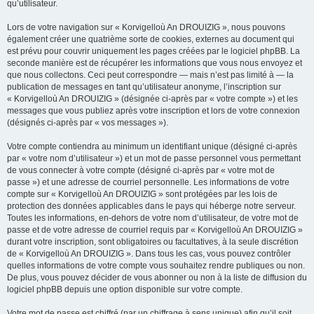
qu’utilisateur.
Lors de votre navigation sur « Korvigelloù An DROUIZIG », nous pouvons
également créer une quatrième sorte de cookies, externes au document qui
est prévu pour couvrir uniquement les pages créées par le logiciel phpBB. La
seconde manière est de récupérer les informations que vous nous envoyez et
que nous collectons. Ceci peut correspondre — mais n’est pas limité à — la
publication de messages en tant qu’utilisateur anonyme, l’inscription sur
« Korvigelloù An DROUIZIG » (désignée ci-après par « votre compte ») et les
messages que vous publiez après votre inscription et lors de votre connexion
(désignés ci-après par « vos messages »).
Votre compte contiendra au minimum un identifiant unique (désigné ci-après
par « votre nom d’utilisateur ») et un mot de passe personnel vous permettant
de vous connecter à votre compte (désigné ci-après par « votre mot de
passe ») et une adresse de courriel personnelle. Les informations de votre
compte sur « Korvigelloù An DROUIZIG » sont protégées par les lois de
protection des données applicables dans le pays qui héberge notre serveur.
Toutes les informations, en-dehors de votre nom d’utilisateur, de votre mot de
passe et de votre adresse de courriel requis par « Korvigelloù An DROUIZIG »
durant votre inscription, sont obligatoires ou facultatives, à la seule discrétion
de « Korvigelloù An DROUIZIG ». Dans tous les cas, vous pouvez contrôler
quelles informations de votre compte vous souhaitez rendre publiques ou non.
De plus, vous pouvez décider de vous abonner ou non à la liste de diffusion du
logiciel phpBB depuis une option disponible sur votre compte.
Votre mot de passe est chiffré (par un chiffrage à sens unique) afin qu’il soit