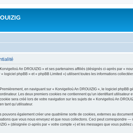
ROUIZIG
tialité
 Korvigelloù An DROUIZIG » et ses partenaires affiliés (désignés ci-après par « nou
« logiciel phpBB » et « phpBB Limited ») utilisent toutes les informations collectées 
 Premièrement, en naviguant sur « Korvigelloù An DROUIZIG », le logiciel phpBB gén
ordinateur. Les deux premiers cookies ne contiennent qu’un identifiant utilisateur 
okie sera créé lors de votre navigation sur les sujets de « Korvigelloù An DROUIZI
n tant qu’utilisateur.
us pouvons également créer une quatrième sorte de cookies, externes au document 
mations que vous nous envoyez et que nous collectons. Ceci peut correspondre — m
IZIG » (désignée ci-après par « votre compte ») et les messages que vous publiez ap