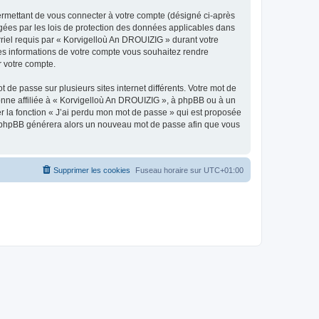
ermettant de vous connecter à votre compte (désigné ci-après
gées par les lois de protection des données applicables dans
rriel requis par « Korvigelloù An DROUIZIG » durant votre
lles informations de votre compte vous souhaitez rendre
r votre compte.
 de passe sur plusieurs sites internet différents. Votre mot de
nne affiliée à « Korvigelloù An DROUIZIG », à phpBB ou à un
er la fonction « J’ai perdu mon mot de passe » qui est proposée
ciel phpBB générera alors un nouveau mot de passe afin que vous
Supprimer les cookies
Fuseau horaire sur
UTC+01:00