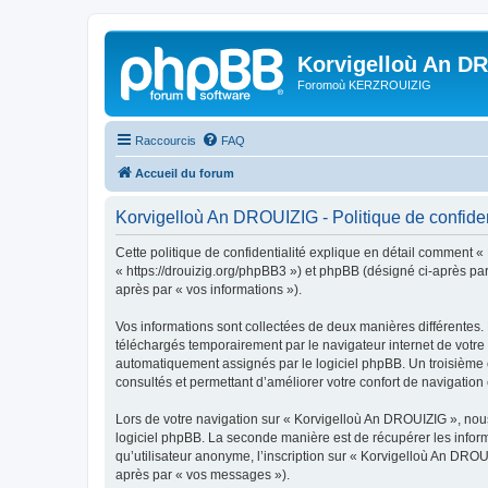
Korvigelloù An D
Foromoù KERZROUIZIG
Raccourcis
FAQ
Accueil du forum
Korvigelloù An DROUIZIG - Politique de confiden
Cette politique de confidentialité explique en détail comment «
« https://drouizig.org/phpBB3 ») et phpBB (désigné ci-après par 
après par « vos informations »).
Vos informations sont collectées de deux manières différentes.
téléchargés temporairement par le navigateur internet de votre 
automatiquement assignés par le logiciel phpBB. Un troisième co
consultés et permettant d’améliorer votre confort de navigation e
Lors de votre navigation sur « Korvigelloù An DROUIZIG », no
logiciel phpBB. La seconde manière est de récupérer les infor
qu’utilisateur anonyme, l’inscription sur « Korvigelloù An DROU
après par « vos messages »).