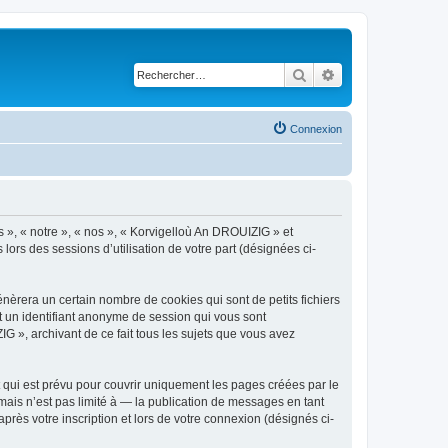
Rechercher
Recherche avancé
Connexion
s », « notre », « nos », « Korvigelloù An DROUIZIG » et
lors des sessions d’utilisation de votre part (désignées ci-
èrera un certain nombre de cookies qui sont de petits fichiers
et un identifiant anonyme de session qui vous sont
G », archivant de ce fait tous les sujets que vous avez
qui est prévu pour couvrir uniquement les pages créées par le
ais n’est pas limité à — la publication de messages en tant
rès votre inscription et lors de votre connexion (désignés ci-