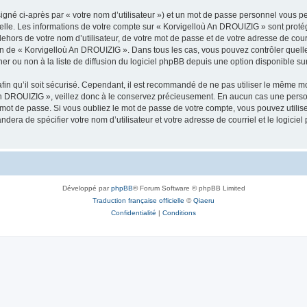
igné ci-après par « votre nom d’utilisateur ») et un mot de passe personnel vous p
nelle. Les informations de votre compte sur « Korvigelloù An DROUIZIG » sont proté
dehors de votre nom d’utilisateur, de votre mot de passe et de votre adresse de cou
rétion de « Korvigelloù An DROUIZIG ». Dans tous les cas, vous pouvez contrôler que
 ou non à la liste de diffusion du logiciel phpBB depuis une option disponible su
afin qu’il soit sécurisé. Cependant, il est recommandé de ne pas utiliser le même mot
An DROUIZIG », veillez donc à le conservez précieusement. En aucun cas une perso
 mot de passe. Si vous oubliez le mot de passe de votre compte, vous pouvez utilis
andera de spécifier votre nom d’utilisateur et votre adresse de courriel et le logi
Développé par
phpBB
® Forum Software © phpBB Limited
Traduction française officielle
©
Qiaeru
Confidentialité
|
Conditions