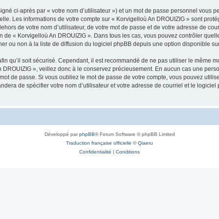
igné ci-après par « votre nom d’utilisateur ») et un mot de passe personnel vous p
nelle. Les informations de votre compte sur « Korvigelloù An DROUIZIG » sont proté
dehors de votre nom d’utilisateur, de votre mot de passe et de votre adresse de cou
rétion de « Korvigelloù An DROUIZIG ». Dans tous les cas, vous pouvez contrôler que
 ou non à la liste de diffusion du logiciel phpBB depuis une option disponible su
afin qu’il soit sécurisé. Cependant, il est recommandé de ne pas utiliser le même mot
An DROUIZIG », veillez donc à le conservez précieusement. En aucun cas une perso
 mot de passe. Si vous oubliez le mot de passe de votre compte, vous pouvez utilis
andera de spécifier votre nom d’utilisateur et votre adresse de courriel et le logi
Développé par
phpBB
® Forum Software © phpBB Limited
Traduction française officielle
©
Qiaeru
Confidentialité
|
Conditions