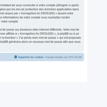
ermettant de vous connecter à votre compte (désigné ci-après
gées par les lois de protection des données applicables dans
rriel requis par « Korvigelloù An DROUIZIG » durant votre
lles informations de votre compte vous souhaitez rendre
r votre compte.
 de passe sur plusieurs sites internet différents. Votre mot de
nne affiliée à « Korvigelloù An DROUIZIG », à phpBB ou à un
er la fonction « J’ai perdu mon mot de passe » qui est proposée
ciel phpBB générera alors un nouveau mot de passe afin que vous
Supprimer les cookies
Fuseau horaire sur
UTC+01:00