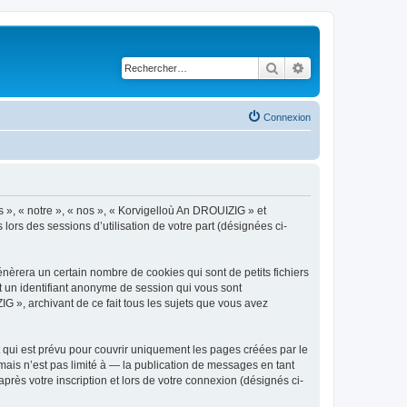
Rechercher
Recherche avancé
Connexion
s », « notre », « nos », « Korvigelloù An DROUIZIG » et
lors des sessions d’utilisation de votre part (désignées ci-
èrera un certain nombre de cookies qui sont de petits fichiers
et un identifiant anonyme de session qui vous sont
G », archivant de ce fait tous les sujets que vous avez
qui est prévu pour couvrir uniquement les pages créées par le
ais n’est pas limité à — la publication de messages en tant
rès votre inscription et lors de votre connexion (désignés ci-