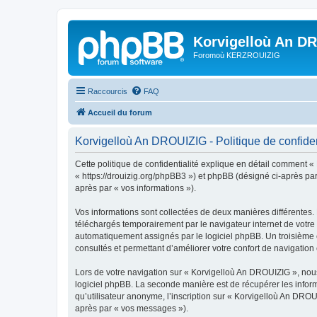
Korvigelloù An D
Foromoù KERZROUIZIG
Raccourcis
FAQ
Accueil du forum
Korvigelloù An DROUIZIG - Politique de confiden
Cette politique de confidentialité explique en détail comment «
« https://drouizig.org/phpBB3 ») et phpBB (désigné ci-après par 
après par « vos informations »).
Vos informations sont collectées de deux manières différentes.
téléchargés temporairement par le navigateur internet de votre 
automatiquement assignés par le logiciel phpBB. Un troisième co
consultés et permettant d’améliorer votre confort de navigation e
Lors de votre navigation sur « Korvigelloù An DROUIZIG », no
logiciel phpBB. La seconde manière est de récupérer les infor
qu’utilisateur anonyme, l’inscription sur « Korvigelloù An DROU
après par « vos messages »).