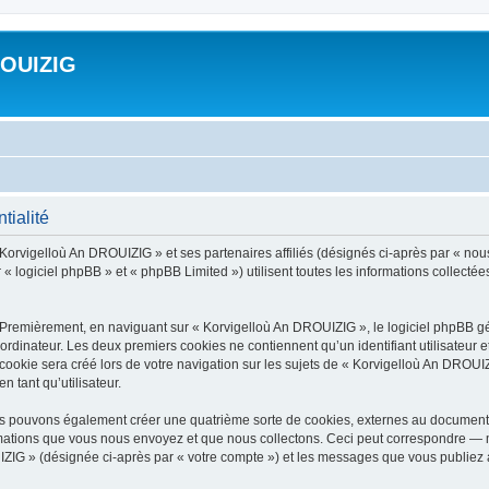
ROUIZIG
tialité
 Korvigelloù An DROUIZIG » et ses partenaires affiliés (désignés ci-après par « nou
« logiciel phpBB » et « phpBB Limited ») utilisent toutes les informations collectées 
 Premièrement, en naviguant sur « Korvigelloù An DROUIZIG », le logiciel phpBB gén
ordinateur. Les deux premiers cookies ne contiennent qu’un identifiant utilisateur 
okie sera créé lors de votre navigation sur les sujets de « Korvigelloù An DROUIZI
n tant qu’utilisateur.
us pouvons également créer une quatrième sorte de cookies, externes au document 
mations que vous nous envoyez et que nous collectons. Ceci peut correspondre — m
IZIG » (désignée ci-après par « votre compte ») et les messages que vous publiez ap