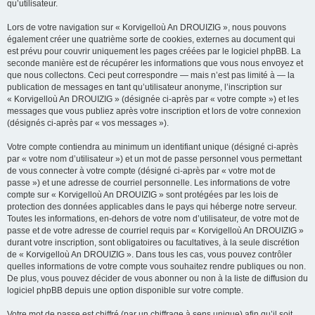
qu’utilisateur.
Lors de votre navigation sur « Korvigelloù An DROUIZIG », nous pouvons
également créer une quatrième sorte de cookies, externes au document qui
est prévu pour couvrir uniquement les pages créées par le logiciel phpBB. La
seconde manière est de récupérer les informations que vous nous envoyez et
que nous collectons. Ceci peut correspondre — mais n’est pas limité à — la
publication de messages en tant qu’utilisateur anonyme, l’inscription sur
« Korvigelloù An DROUIZIG » (désignée ci-après par « votre compte ») et les
messages que vous publiez après votre inscription et lors de votre connexion
(désignés ci-après par « vos messages »).
Votre compte contiendra au minimum un identifiant unique (désigné ci-après
par « votre nom d’utilisateur ») et un mot de passe personnel vous permettant
de vous connecter à votre compte (désigné ci-après par « votre mot de
passe ») et une adresse de courriel personnelle. Les informations de votre
compte sur « Korvigelloù An DROUIZIG » sont protégées par les lois de
protection des données applicables dans le pays qui héberge notre serveur.
Toutes les informations, en-dehors de votre nom d’utilisateur, de votre mot de
passe et de votre adresse de courriel requis par « Korvigelloù An DROUIZIG »
durant votre inscription, sont obligatoires ou facultatives, à la seule discrétion
de « Korvigelloù An DROUIZIG ». Dans tous les cas, vous pouvez contrôler
quelles informations de votre compte vous souhaitez rendre publiques ou non.
De plus, vous pouvez décider de vous abonner ou non à la liste de diffusion du
logiciel phpBB depuis une option disponible sur votre compte.
Votre mot de passe est chiffré (par un chiffrage à sens unique) afin qu’il soit