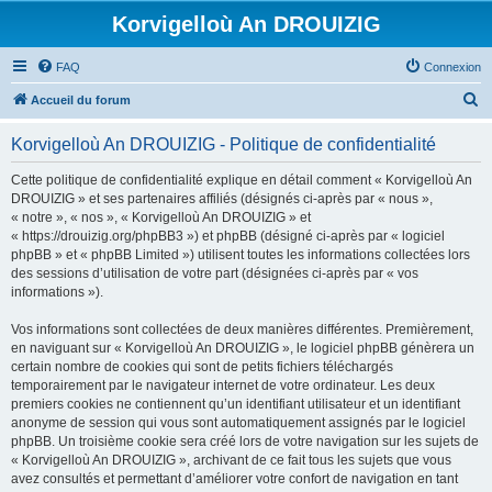
Korvigelloù An DROUIZIG
FAQ
Connexion
R
Accueil du forum
e
Korvigelloù An DROUIZIG - Politique de confidentialité
c
h
Cette politique de confidentialité explique en détail comment « Korvigelloù An
DROUIZIG » et ses partenaires affiliés (désignés ci-après par « nous »,
e
« notre », « nos », « Korvigelloù An DROUIZIG » et
r
« https://drouizig.org/phpBB3 ») et phpBB (désigné ci-après par « logiciel
phpBB » et « phpBB Limited ») utilisent toutes les informations collectées lors
c
des sessions d’utilisation de votre part (désignées ci-après par « vos
h
informations »).
e
Vos informations sont collectées de deux manières différentes. Premièrement,
r
en naviguant sur « Korvigelloù An DROUIZIG », le logiciel phpBB génèrera un
certain nombre de cookies qui sont de petits fichiers téléchargés
temporairement par le navigateur internet de votre ordinateur. Les deux
premiers cookies ne contiennent qu’un identifiant utilisateur et un identifiant
anonyme de session qui vous sont automatiquement assignés par le logiciel
phpBB. Un troisième cookie sera créé lors de votre navigation sur les sujets de
« Korvigelloù An DROUIZIG », archivant de ce fait tous les sujets que vous
avez consultés et permettant d’améliorer votre confort de navigation en tant