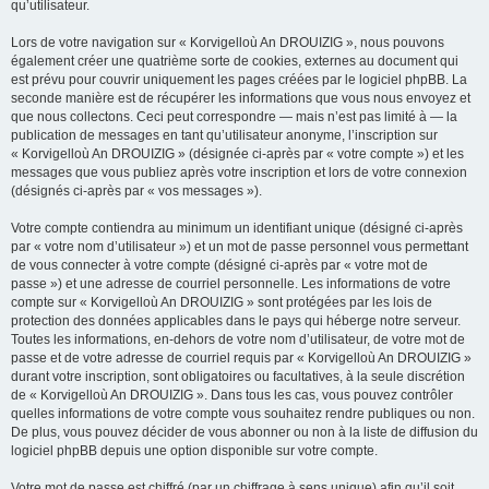
qu’utilisateur.
Lors de votre navigation sur « Korvigelloù An DROUIZIG », nous pouvons
également créer une quatrième sorte de cookies, externes au document qui
est prévu pour couvrir uniquement les pages créées par le logiciel phpBB. La
seconde manière est de récupérer les informations que vous nous envoyez et
que nous collectons. Ceci peut correspondre — mais n’est pas limité à — la
publication de messages en tant qu’utilisateur anonyme, l’inscription sur
« Korvigelloù An DROUIZIG » (désignée ci-après par « votre compte ») et les
messages que vous publiez après votre inscription et lors de votre connexion
(désignés ci-après par « vos messages »).
Votre compte contiendra au minimum un identifiant unique (désigné ci-après
par « votre nom d’utilisateur ») et un mot de passe personnel vous permettant
de vous connecter à votre compte (désigné ci-après par « votre mot de
passe ») et une adresse de courriel personnelle. Les informations de votre
compte sur « Korvigelloù An DROUIZIG » sont protégées par les lois de
protection des données applicables dans le pays qui héberge notre serveur.
Toutes les informations, en-dehors de votre nom d’utilisateur, de votre mot de
passe et de votre adresse de courriel requis par « Korvigelloù An DROUIZIG »
durant votre inscription, sont obligatoires ou facultatives, à la seule discrétion
de « Korvigelloù An DROUIZIG ». Dans tous les cas, vous pouvez contrôler
quelles informations de votre compte vous souhaitez rendre publiques ou non.
De plus, vous pouvez décider de vous abonner ou non à la liste de diffusion du
logiciel phpBB depuis une option disponible sur votre compte.
Votre mot de passe est chiffré (par un chiffrage à sens unique) afin qu’il soit