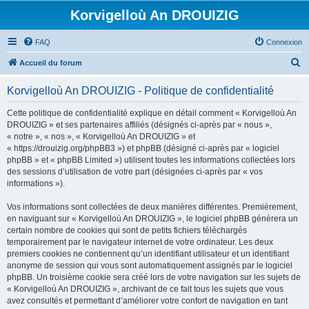
Korvigelloù An DROUIZIG
FAQ
Connexion
R
Accueil du forum
e
Korvigelloù An DROUIZIG - Politique de confidentialité
c
h
Cette politique de confidentialité explique en détail comment « Korvigelloù An
DROUIZIG » et ses partenaires affiliés (désignés ci-après par « nous »,
e
« notre », « nos », « Korvigelloù An DROUIZIG » et
r
« https://drouizig.org/phpBB3 ») et phpBB (désigné ci-après par « logiciel
phpBB » et « phpBB Limited ») utilisent toutes les informations collectées lors
c
des sessions d’utilisation de votre part (désignées ci-après par « vos
h
informations »).
e
Vos informations sont collectées de deux manières différentes. Premièrement,
r
en naviguant sur « Korvigelloù An DROUIZIG », le logiciel phpBB génèrera un
certain nombre de cookies qui sont de petits fichiers téléchargés
temporairement par le navigateur internet de votre ordinateur. Les deux
premiers cookies ne contiennent qu’un identifiant utilisateur et un identifiant
anonyme de session qui vous sont automatiquement assignés par le logiciel
phpBB. Un troisième cookie sera créé lors de votre navigation sur les sujets de
« Korvigelloù An DROUIZIG », archivant de ce fait tous les sujets que vous
avez consultés et permettant d’améliorer votre confort de navigation en tant