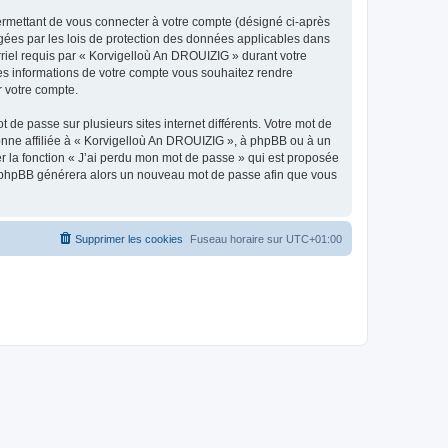
ermettant de vous connecter à votre compte (désigné ci-après
gées par les lois de protection des données applicables dans
rriel requis par « Korvigelloù An DROUIZIG » durant votre
lles informations de votre compte vous souhaitez rendre
r votre compte.
 de passe sur plusieurs sites internet différents. Votre mot de
nne affiliée à « Korvigelloù An DROUIZIG », à phpBB ou à un
er la fonction « J’ai perdu mon mot de passe » qui est proposée
ciel phpBB générera alors un nouveau mot de passe afin que vous
Supprimer les cookies
Fuseau horaire sur
UTC+01:00