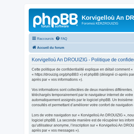
Korvigelloù An D
Foromoù KERZROUIZIG
Raccourcis
FAQ
Accueil du forum
Korvigelloù An DROUIZIG - Politique de confiden
Cette politique de confidentialité explique en détail comment «
« https://drouizig.org/phpBB3 ») et phpBB (désigné ci-après par 
après par « vos informations »).
Vos informations sont collectées de deux manières différentes.
téléchargés temporairement par le navigateur internet de votre 
automatiquement assignés par le logiciel phpBB. Un troisième co
consultés et permettant d’améliorer votre confort de navigation e
Lors de votre navigation sur « Korvigelloù An DROUIZIG », no
logiciel phpBB. La seconde manière est de récupérer les infor
qu’utilisateur anonyme, l’inscription sur « Korvigelloù An DROU
après par « vos messages »).