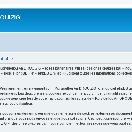
ROUIZIG
tialité
 Korvigelloù An DROUIZIG » et ses partenaires affiliés (désignés ci-après par « nou
« logiciel phpBB » et « phpBB Limited ») utilisent toutes les informations collectées 
 Premièrement, en naviguant sur « Korvigelloù An DROUIZIG », le logiciel phpBB gén
ordinateur. Les deux premiers cookies ne contiennent qu’un identifiant utilisateur 
okie sera créé lors de votre navigation sur les sujets de « Korvigelloù An DROUIZI
n tant qu’utilisateur.
us pouvons également créer une quatrième sorte de cookies, externes au document 
mations que vous nous envoyez et que nous collectons. Ceci peut correspondre — m
IZIG » (désignée ci-après par « votre compte ») et les messages que vous publiez ap