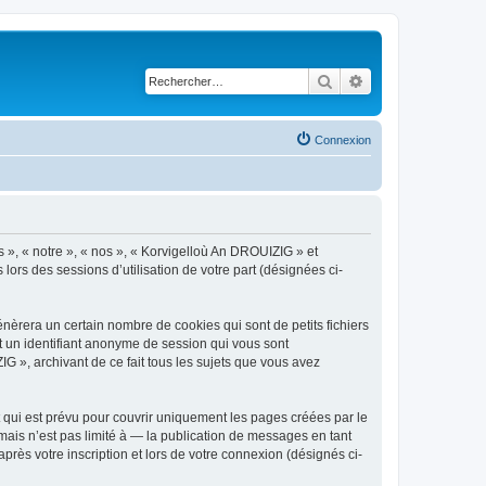
Rechercher
Recherche avancé
Connexion
s », « notre », « nos », « Korvigelloù An DROUIZIG » et
lors des sessions d’utilisation de votre part (désignées ci-
èrera un certain nombre de cookies qui sont de petits fichiers
et un identifiant anonyme de session qui vous sont
G », archivant de ce fait tous les sujets que vous avez
qui est prévu pour couvrir uniquement les pages créées par le
ais n’est pas limité à — la publication de messages en tant
rès votre inscription et lors de votre connexion (désignés ci-