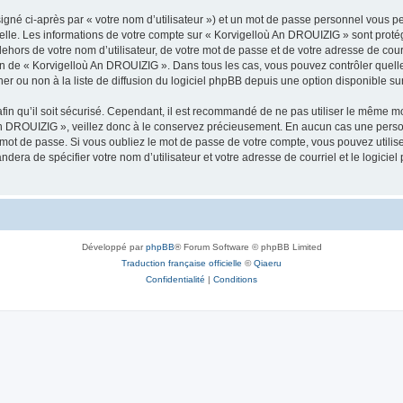
igné ci-après par « votre nom d’utilisateur ») et un mot de passe personnel vous p
nelle. Les informations de votre compte sur « Korvigelloù An DROUIZIG » sont proté
dehors de votre nom d’utilisateur, de votre mot de passe et de votre adresse de cou
rétion de « Korvigelloù An DROUIZIG ». Dans tous les cas, vous pouvez contrôler que
 ou non à la liste de diffusion du logiciel phpBB depuis une option disponible su
afin qu’il soit sécurisé. Cependant, il est recommandé de ne pas utiliser le même mot
An DROUIZIG », veillez donc à le conservez précieusement. En aucun cas une perso
 mot de passe. Si vous oubliez le mot de passe de votre compte, vous pouvez utilis
andera de spécifier votre nom d’utilisateur et votre adresse de courriel et le logi
Développé par
phpBB
® Forum Software © phpBB Limited
Traduction française officielle
©
Qiaeru
Confidentialité
|
Conditions