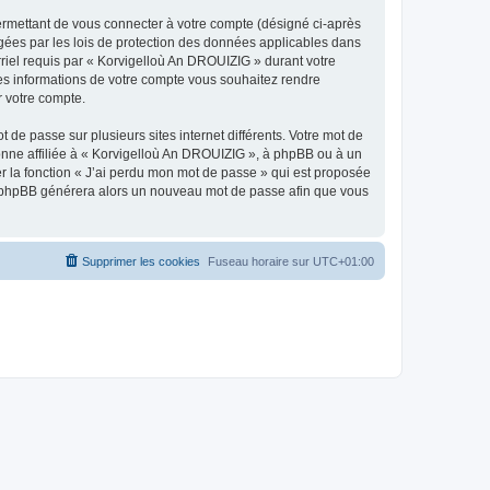
ermettant de vous connecter à votre compte (désigné ci-après
gées par les lois de protection des données applicables dans
rriel requis par « Korvigelloù An DROUIZIG » durant votre
lles informations de votre compte vous souhaitez rendre
r votre compte.
 de passe sur plusieurs sites internet différents. Votre mot de
nne affiliée à « Korvigelloù An DROUIZIG », à phpBB ou à un
er la fonction « J’ai perdu mon mot de passe » qui est proposée
ciel phpBB générera alors un nouveau mot de passe afin que vous
Supprimer les cookies
Fuseau horaire sur
UTC+01:00