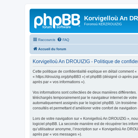
Korvigelloù An D
Foromoù KERZROUIZIG
Raccourcis
FAQ
Accueil du forum
Korvigelloù An DROUIZIG - Politique de confiden
Cette politique de confidentialité explique en détail comment «
« https://drouizig.org/phpBB3 ») et phpBB (désigné ci-après par 
après par « vos informations »).
Vos informations sont collectées de deux manières différentes.
téléchargés temporairement par le navigateur internet de votre 
automatiquement assignés par le logiciel phpBB. Un troisième co
consultés et permettant d’améliorer votre confort de navigation e
Lors de votre navigation sur « Korvigelloù An DROUIZIG », no
logiciel phpBB. La seconde manière est de récupérer les infor
qu’utilisateur anonyme, l’inscription sur « Korvigelloù An DROU
après par « vos messages »).