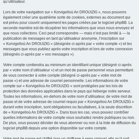
qu’utilisateur.
Lors de votre navigation sur « Korvigelloù An DROUIZIG », nous pouvons
également créer une quatrième sorte de cookies, externes au document qui
est prévu pour couvrir uniquement les pages créées par le logiciel phpBB. La
seconde manière est de récupérer les informations que vous nous envoyez et
que nous collectons. Ceci peut correspondre — mais n’est pas limité à — la
publication de messages en tant qu’utilisateur anonyme, l’inscription sur
« Korvigelloù An DROUIZIG » (désignée ci-après par « votre compte ») et les
messages que vous publiez après votre inscription et lors de votre connexion
(désignés ci-après par « vos messages »).
Votre compte contiendra au minimum un identifiant unique (désigné ci-après
par « votre nom d’utilisateur ») et un mot de passe personnel vous permettant
de vous connecter à votre compte (désigné ci-après par « votre mot de
passe ») et une adresse de courriel personnelle. Les informations de votre
compte sur « Korvigelloù An DROUIZIG » sont protégées par les lois de
protection des données applicables dans le pays qui héberge notre serveur.
Toutes les informations, en-dehors de votre nom d’utilisateur, de votre mot de
passe et de votre adresse de courriel requis par « Korvigelloù An DROUIZIG »
durant votre inscription, sont obligatoires ou facultatives, à la seule discrétion
de « Korvigelloù An DROUIZIG ». Dans tous les cas, vous pouvez contrôler
quelles informations de votre compte vous souhaitez rendre publiques ou non.
De plus, vous pouvez décider de vous abonner ou non à la liste de diffusion du
logiciel phpBB depuis une option disponible sur votre compte.
Votre mot de passe est chiffré (par un chiffrage à sens unique) afin qu’il soit