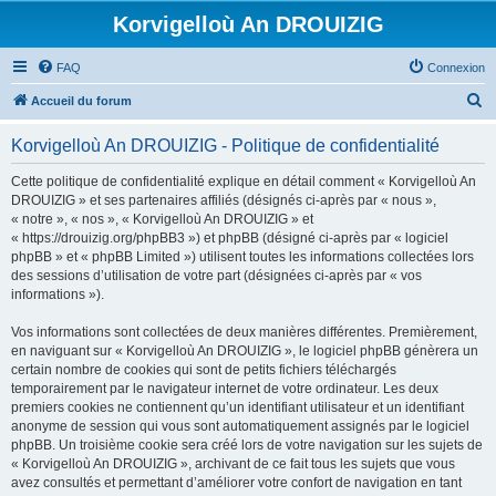
Korvigelloù An DROUIZIG
FAQ
Connexion
R
Accueil du forum
e
Korvigelloù An DROUIZIG - Politique de confidentialité
c
h
Cette politique de confidentialité explique en détail comment « Korvigelloù An
DROUIZIG » et ses partenaires affiliés (désignés ci-après par « nous »,
e
« notre », « nos », « Korvigelloù An DROUIZIG » et
r
« https://drouizig.org/phpBB3 ») et phpBB (désigné ci-après par « logiciel
phpBB » et « phpBB Limited ») utilisent toutes les informations collectées lors
c
des sessions d’utilisation de votre part (désignées ci-après par « vos
h
informations »).
e
Vos informations sont collectées de deux manières différentes. Premièrement,
r
en naviguant sur « Korvigelloù An DROUIZIG », le logiciel phpBB génèrera un
certain nombre de cookies qui sont de petits fichiers téléchargés
temporairement par le navigateur internet de votre ordinateur. Les deux
premiers cookies ne contiennent qu’un identifiant utilisateur et un identifiant
anonyme de session qui vous sont automatiquement assignés par le logiciel
phpBB. Un troisième cookie sera créé lors de votre navigation sur les sujets de
« Korvigelloù An DROUIZIG », archivant de ce fait tous les sujets que vous
avez consultés et permettant d’améliorer votre confort de navigation en tant