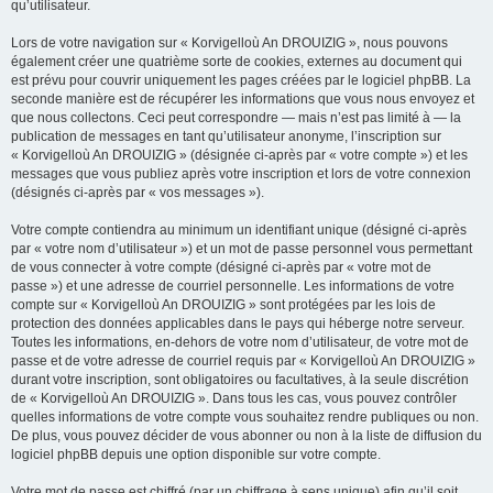
qu’utilisateur.
Lors de votre navigation sur « Korvigelloù An DROUIZIG », nous pouvons
également créer une quatrième sorte de cookies, externes au document qui
est prévu pour couvrir uniquement les pages créées par le logiciel phpBB. La
seconde manière est de récupérer les informations que vous nous envoyez et
que nous collectons. Ceci peut correspondre — mais n’est pas limité à — la
publication de messages en tant qu’utilisateur anonyme, l’inscription sur
« Korvigelloù An DROUIZIG » (désignée ci-après par « votre compte ») et les
messages que vous publiez après votre inscription et lors de votre connexion
(désignés ci-après par « vos messages »).
Votre compte contiendra au minimum un identifiant unique (désigné ci-après
par « votre nom d’utilisateur ») et un mot de passe personnel vous permettant
de vous connecter à votre compte (désigné ci-après par « votre mot de
passe ») et une adresse de courriel personnelle. Les informations de votre
compte sur « Korvigelloù An DROUIZIG » sont protégées par les lois de
protection des données applicables dans le pays qui héberge notre serveur.
Toutes les informations, en-dehors de votre nom d’utilisateur, de votre mot de
passe et de votre adresse de courriel requis par « Korvigelloù An DROUIZIG »
durant votre inscription, sont obligatoires ou facultatives, à la seule discrétion
de « Korvigelloù An DROUIZIG ». Dans tous les cas, vous pouvez contrôler
quelles informations de votre compte vous souhaitez rendre publiques ou non.
De plus, vous pouvez décider de vous abonner ou non à la liste de diffusion du
logiciel phpBB depuis une option disponible sur votre compte.
Votre mot de passe est chiffré (par un chiffrage à sens unique) afin qu’il soit