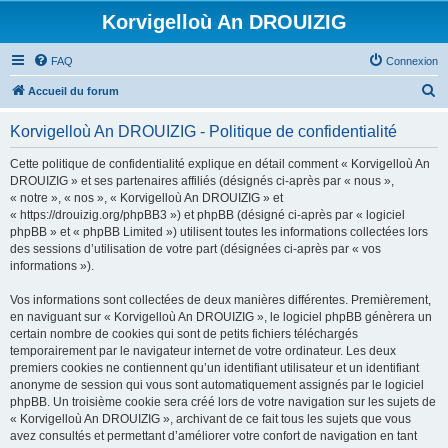
Korvigelloù An DROUIZIG
FAQ
Connexion
R
Accueil du forum
e
Korvigelloù An DROUIZIG - Politique de confidentialité
c
h
Cette politique de confidentialité explique en détail comment « Korvigelloù An
DROUIZIG » et ses partenaires affiliés (désignés ci-après par « nous »,
e
« notre », « nos », « Korvigelloù An DROUIZIG » et
r
« https://drouizig.org/phpBB3 ») et phpBB (désigné ci-après par « logiciel
phpBB » et « phpBB Limited ») utilisent toutes les informations collectées lors
c
des sessions d’utilisation de votre part (désignées ci-après par « vos
h
informations »).
e
Vos informations sont collectées de deux manières différentes. Premièrement,
r
en naviguant sur « Korvigelloù An DROUIZIG », le logiciel phpBB génèrera un
certain nombre de cookies qui sont de petits fichiers téléchargés
temporairement par le navigateur internet de votre ordinateur. Les deux
premiers cookies ne contiennent qu’un identifiant utilisateur et un identifiant
anonyme de session qui vous sont automatiquement assignés par le logiciel
phpBB. Un troisième cookie sera créé lors de votre navigation sur les sujets de
« Korvigelloù An DROUIZIG », archivant de ce fait tous les sujets que vous
avez consultés et permettant d’améliorer votre confort de navigation en tant