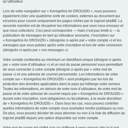
qu’utilisateur.
Lors de votre navigation sur « Korvigelloù An DROUIZIG », nous pouvons
également créer une quatrième sorte de cookies, externes au document qui
est prévu pour couvrir uniquement les pages créées par le logiciel phpBB. La
seconde manière est de récupérer les informations que vous nous envoyez et
que nous collectons. Ceci peut correspondre — mais n’est pas limité à — la
publication de messages en tant qu’utilisateur anonyme, l’inscription sur
« Korvigelloù An DROUIZIG » (désignée ci-après par « votre compte ») et les
messages que vous publiez après votre inscription et lors de votre connexion
(désignés ci-après par « vos messages »).
Votre compte contiendra au minimum un identifiant unique (désigné ci-après
par « votre nom d’utilisateur ») et un mot de passe personnel vous permettant
de vous connecter à votre compte (désigné ci-après par « votre mot de
passe ») et une adresse de courriel personnelle. Les informations de votre
compte sur « Korvigelloù An DROUIZIG » sont protégées par les lois de
protection des données applicables dans le pays qui héberge notre serveur.
Toutes les informations, en-dehors de votre nom d’utilisateur, de votre mot de
passe et de votre adresse de courriel requis par « Korvigelloù An DROUIZIG »
durant votre inscription, sont obligatoires ou facultatives, à la seule discrétion
de « Korvigelloù An DROUIZIG ». Dans tous les cas, vous pouvez contrôler
quelles informations de votre compte vous souhaitez rendre publiques ou non.
De plus, vous pouvez décider de vous abonner ou non à la liste de diffusion du
logiciel phpBB depuis une option disponible sur votre compte.
Votre mot de passe est chiffré (par un chiffrage à sens unique) afin qu’il soit