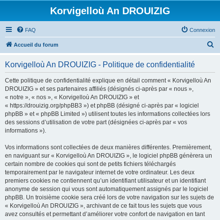
Korvigelloù An DROUIZIG
FAQ
Connexion
R
Accueil du forum
e
Korvigelloù An DROUIZIG - Politique de confidentialité
c
h
Cette politique de confidentialité explique en détail comment « Korvigelloù An
DROUIZIG » et ses partenaires affiliés (désignés ci-après par « nous »,
e
« notre », « nos », « Korvigelloù An DROUIZIG » et
r
« https://drouizig.org/phpBB3 ») et phpBB (désigné ci-après par « logiciel
phpBB » et « phpBB Limited ») utilisent toutes les informations collectées lors
c
des sessions d’utilisation de votre part (désignées ci-après par « vos
h
informations »).
e
Vos informations sont collectées de deux manières différentes. Premièrement,
r
en naviguant sur « Korvigelloù An DROUIZIG », le logiciel phpBB génèrera un
certain nombre de cookies qui sont de petits fichiers téléchargés
temporairement par le navigateur internet de votre ordinateur. Les deux
premiers cookies ne contiennent qu’un identifiant utilisateur et un identifiant
anonyme de session qui vous sont automatiquement assignés par le logiciel
phpBB. Un troisième cookie sera créé lors de votre navigation sur les sujets de
« Korvigelloù An DROUIZIG », archivant de ce fait tous les sujets que vous
avez consultés et permettant d’améliorer votre confort de navigation en tant