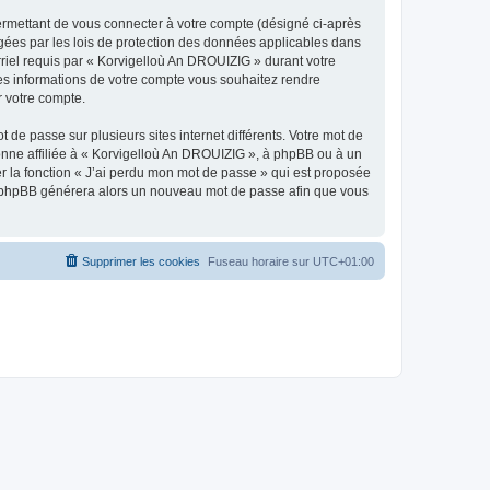
ermettant de vous connecter à votre compte (désigné ci-après
gées par les lois de protection des données applicables dans
rriel requis par « Korvigelloù An DROUIZIG » durant votre
lles informations de votre compte vous souhaitez rendre
r votre compte.
 de passe sur plusieurs sites internet différents. Votre mot de
nne affiliée à « Korvigelloù An DROUIZIG », à phpBB ou à un
er la fonction « J’ai perdu mon mot de passe » qui est proposée
ciel phpBB générera alors un nouveau mot de passe afin que vous
Supprimer les cookies
Fuseau horaire sur
UTC+01:00