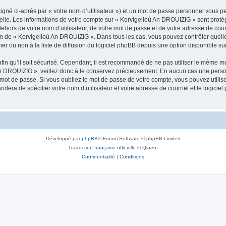
igné ci-après par « votre nom d’utilisateur ») et un mot de passe personnel vous p
nelle. Les informations de votre compte sur « Korvigelloù An DROUIZIG » sont proté
dehors de votre nom d’utilisateur, de votre mot de passe et de votre adresse de cou
rétion de « Korvigelloù An DROUIZIG ». Dans tous les cas, vous pouvez contrôler que
 ou non à la liste de diffusion du logiciel phpBB depuis une option disponible su
afin qu’il soit sécurisé. Cependant, il est recommandé de ne pas utiliser le même mot
An DROUIZIG », veillez donc à le conservez précieusement. En aucun cas une perso
 mot de passe. Si vous oubliez le mot de passe de votre compte, vous pouvez utilis
andera de spécifier votre nom d’utilisateur et votre adresse de courriel et le logi
Développé par
phpBB
® Forum Software © phpBB Limited
Traduction française officielle
©
Qiaeru
Confidentialité
|
Conditions