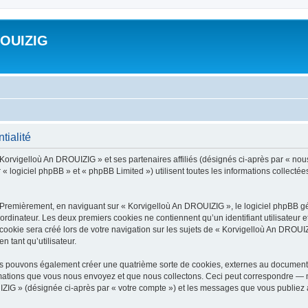
ROUIZIG
tialité
 Korvigelloù An DROUIZIG » et ses partenaires affiliés (désignés ci-après par « nou
« logiciel phpBB » et « phpBB Limited ») utilisent toutes les informations collectées 
 Premièrement, en naviguant sur « Korvigelloù An DROUIZIG », le logiciel phpBB gén
ordinateur. Les deux premiers cookies ne contiennent qu’un identifiant utilisateur 
okie sera créé lors de votre navigation sur les sujets de « Korvigelloù An DROUIZI
n tant qu’utilisateur.
us pouvons également créer une quatrième sorte de cookies, externes au document 
mations que vous nous envoyez et que nous collectons. Ceci peut correspondre — m
IZIG » (désignée ci-après par « votre compte ») et les messages que vous publiez ap