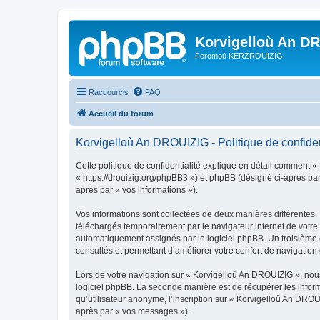
Korvigelloù An D
Foromoù KERZROUIZIG
Raccourcis
FAQ
Accueil du forum
Korvigelloù An DROUIZIG - Politique de confiden
Cette politique de confidentialité explique en détail comment «
« https://drouizig.org/phpBB3 ») et phpBB (désigné ci-après par 
après par « vos informations »).
Vos informations sont collectées de deux manières différentes.
téléchargés temporairement par le navigateur internet de votre 
automatiquement assignés par le logiciel phpBB. Un troisième co
consultés et permettant d’améliorer votre confort de navigation e
Lors de votre navigation sur « Korvigelloù An DROUIZIG », no
logiciel phpBB. La seconde manière est de récupérer les infor
qu’utilisateur anonyme, l’inscription sur « Korvigelloù An DROU
après par « vos messages »).