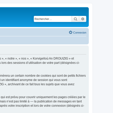
Rechercher
Recherche avancé
Connexion
s », « notre », « nos », « Korvigelloù An DROUIZIG » et
lors des sessions d’utilisation de votre part (désignées ci-
èrera un certain nombre de cookies qui sont de petits fichiers
et un identifiant anonyme de session qui vous sont
G », archivant de ce fait tous les sujets que vous avez
qui est prévu pour couvrir uniquement les pages créées par le
ais n’est pas limité à — la publication de messages en tant
rès votre inscription et lors de votre connexion (désignés ci-