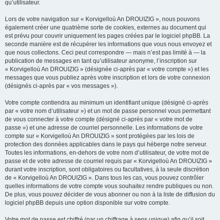
qu’utilisateur.
Lors de votre navigation sur « Korvigelloù An DROUIZIG », nous pouvons
également créer une quatrième sorte de cookies, externes au document qui
est prévu pour couvrir uniquement les pages créées par le logiciel phpBB. La
seconde manière est de récupérer les informations que vous nous envoyez et
que nous collectons. Ceci peut correspondre — mais n’est pas limité à — la
publication de messages en tant qu’utilisateur anonyme, l’inscription sur
« Korvigelloù An DROUIZIG » (désignée ci-après par « votre compte ») et les
messages que vous publiez après votre inscription et lors de votre connexion
(désignés ci-après par « vos messages »).
Votre compte contiendra au minimum un identifiant unique (désigné ci-après
par « votre nom d’utilisateur ») et un mot de passe personnel vous permettant
de vous connecter à votre compte (désigné ci-après par « votre mot de
passe ») et une adresse de courriel personnelle. Les informations de votre
compte sur « Korvigelloù An DROUIZIG » sont protégées par les lois de
protection des données applicables dans le pays qui héberge notre serveur.
Toutes les informations, en-dehors de votre nom d’utilisateur, de votre mot de
passe et de votre adresse de courriel requis par « Korvigelloù An DROUIZIG »
durant votre inscription, sont obligatoires ou facultatives, à la seule discrétion
de « Korvigelloù An DROUIZIG ». Dans tous les cas, vous pouvez contrôler
quelles informations de votre compte vous souhaitez rendre publiques ou non.
De plus, vous pouvez décider de vous abonner ou non à la liste de diffusion du
logiciel phpBB depuis une option disponible sur votre compte.
Votre mot de passe est chiffré (par un chiffrage à sens unique) afin qu’il soit