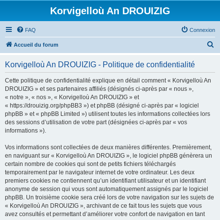
Korvigelloù An DROUIZIG
FAQ
Connexion
R
Accueil du forum
e
Korvigelloù An DROUIZIG - Politique de confidentialité
c
h
Cette politique de confidentialité explique en détail comment « Korvigelloù An
DROUIZIG » et ses partenaires affiliés (désignés ci-après par « nous »,
e
« notre », « nos », « Korvigelloù An DROUIZIG » et
r
« https://drouizig.org/phpBB3 ») et phpBB (désigné ci-après par « logiciel
phpBB » et « phpBB Limited ») utilisent toutes les informations collectées lors
c
des sessions d’utilisation de votre part (désignées ci-après par « vos
h
informations »).
e
Vos informations sont collectées de deux manières différentes. Premièrement,
r
en naviguant sur « Korvigelloù An DROUIZIG », le logiciel phpBB génèrera un
certain nombre de cookies qui sont de petits fichiers téléchargés
temporairement par le navigateur internet de votre ordinateur. Les deux
premiers cookies ne contiennent qu’un identifiant utilisateur et un identifiant
anonyme de session qui vous sont automatiquement assignés par le logiciel
phpBB. Un troisième cookie sera créé lors de votre navigation sur les sujets de
« Korvigelloù An DROUIZIG », archivant de ce fait tous les sujets que vous
avez consultés et permettant d’améliorer votre confort de navigation en tant