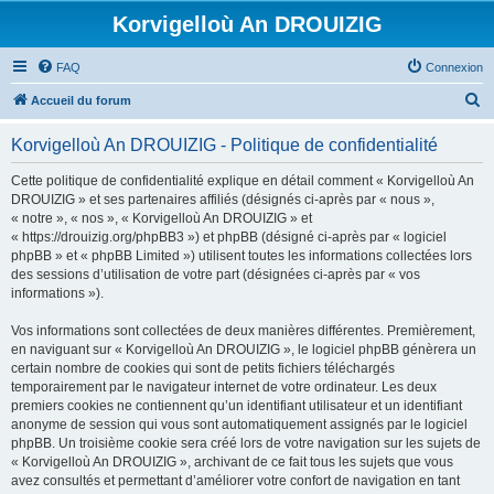
Korvigelloù An DROUIZIG
FAQ
Connexion
R
Accueil du forum
e
Korvigelloù An DROUIZIG - Politique de confidentialité
c
h
Cette politique de confidentialité explique en détail comment « Korvigelloù An
DROUIZIG » et ses partenaires affiliés (désignés ci-après par « nous »,
e
« notre », « nos », « Korvigelloù An DROUIZIG » et
r
« https://drouizig.org/phpBB3 ») et phpBB (désigné ci-après par « logiciel
phpBB » et « phpBB Limited ») utilisent toutes les informations collectées lors
c
des sessions d’utilisation de votre part (désignées ci-après par « vos
h
informations »).
e
Vos informations sont collectées de deux manières différentes. Premièrement,
r
en naviguant sur « Korvigelloù An DROUIZIG », le logiciel phpBB génèrera un
certain nombre de cookies qui sont de petits fichiers téléchargés
temporairement par le navigateur internet de votre ordinateur. Les deux
premiers cookies ne contiennent qu’un identifiant utilisateur et un identifiant
anonyme de session qui vous sont automatiquement assignés par le logiciel
phpBB. Un troisième cookie sera créé lors de votre navigation sur les sujets de
« Korvigelloù An DROUIZIG », archivant de ce fait tous les sujets que vous
avez consultés et permettant d’améliorer votre confort de navigation en tant