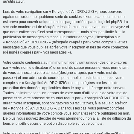
qu’utilisateur.
Lors de votre navigation sur « Korvigelloù An DROUIZIG », nous pouvons
également créer une quatrième sorte de cookies, externes au document qui
est prévu pour couvrir uniquement les pages créées par le logiciel phpBB. La
seconde manière est de récupérer les informations que vous nous envoyez et
que nous collectons. Ceci peut correspondre — mais n’est pas limité à — la
publication de messages en tant qu’utilisateur anonyme, l’inscription sur
« Korvigelloù An DROUIZIG » (désignée ci-après par « votre compte ») et les
messages que vous publiez après votre inscription et lors de votre connexion
(désignés ci-après par « vos messages »).
Votre compte contiendra au minimum un identifiant unique (désigné ci-après
par « votre nom d’utilisateur ») et un mot de passe personnel vous permettant
de vous connecter à votre compte (désigné ci-après par « votre mot de
passe ») et une adresse de courriel personnelle. Les informations de votre
compte sur « Korvigelloù An DROUIZIG » sont protégées par les lois de
protection des données applicables dans le pays qui héberge notre serveur.
Toutes les informations, en-dehors de votre nom d’utilisateur, de votre mot de
passe et de votre adresse de courriel requis par « Korvigelloù An DROUIZIG »
durant votre inscription, sont obligatoires ou facultatives, à la seule discrétion
de « Korvigelloù An DROUIZIG ». Dans tous les cas, vous pouvez contrôler
quelles informations de votre compte vous souhaitez rendre publiques ou non.
De plus, vous pouvez décider de vous abonner ou non à la liste de diffusion du
logiciel phpBB depuis une option disponible sur votre compte.
Votre mot de passe est chiffré (par un chiffrage à sens unique) afin qu’il soit