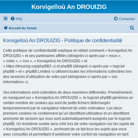
Korvigelloù An DROUIZIG
FAQ
Connexion
R
Accueil du forum
e
Korvigelloù An DROUIZIG - Politique de confidentialité
c
h
Cette politique de confidentialité explique en détail comment « Korvigelloù An
DROUIZIG » et ses partenaires affiliés (désignés ci-après par « nous »,
e
« notre », « nos », « Korvigelloù An DROUIZIG » et
r
« https://drouizig.org/phpBB3 ») et phpBB (désigné ci-après par « logiciel
phpBB » et « phpBB Limited ») utilisent toutes les informations collectées lors
c
des sessions d’utilisation de votre part (désignées ci-après par « vos
h
informations »).
e
Vos informations sont collectées de deux manières différentes. Premièrement,
r
en naviguant sur « Korvigelloù An DROUIZIG », le logiciel phpBB génèrera un
certain nombre de cookies qui sont de petits fichiers téléchargés
temporairement par le navigateur internet de votre ordinateur. Les deux
premiers cookies ne contiennent qu’un identifiant utilisateur et un identifiant
anonyme de session qui vous sont automatiquement assignés par le logiciel
phpBB. Un troisième cookie sera créé lors de votre navigation sur les sujets de
« Korvigelloù An DROUIZIG », archivant de ce fait tous les sujets que vous
avez consultés et permettant d’améliorer votre confort de navigation en tant