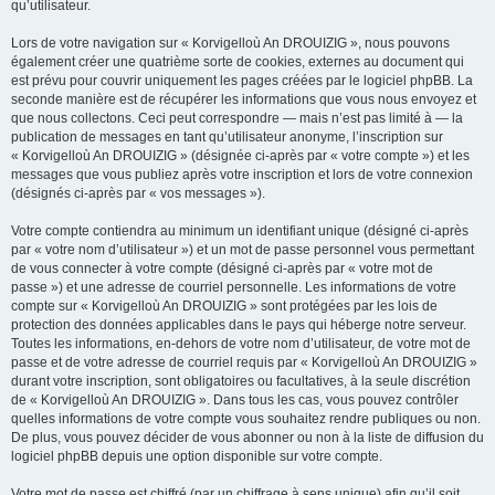
qu’utilisateur.
Lors de votre navigation sur « Korvigelloù An DROUIZIG », nous pouvons
également créer une quatrième sorte de cookies, externes au document qui
est prévu pour couvrir uniquement les pages créées par le logiciel phpBB. La
seconde manière est de récupérer les informations que vous nous envoyez et
que nous collectons. Ceci peut correspondre — mais n’est pas limité à — la
publication de messages en tant qu’utilisateur anonyme, l’inscription sur
« Korvigelloù An DROUIZIG » (désignée ci-après par « votre compte ») et les
messages que vous publiez après votre inscription et lors de votre connexion
(désignés ci-après par « vos messages »).
Votre compte contiendra au minimum un identifiant unique (désigné ci-après
par « votre nom d’utilisateur ») et un mot de passe personnel vous permettant
de vous connecter à votre compte (désigné ci-après par « votre mot de
passe ») et une adresse de courriel personnelle. Les informations de votre
compte sur « Korvigelloù An DROUIZIG » sont protégées par les lois de
protection des données applicables dans le pays qui héberge notre serveur.
Toutes les informations, en-dehors de votre nom d’utilisateur, de votre mot de
passe et de votre adresse de courriel requis par « Korvigelloù An DROUIZIG »
durant votre inscription, sont obligatoires ou facultatives, à la seule discrétion
de « Korvigelloù An DROUIZIG ». Dans tous les cas, vous pouvez contrôler
quelles informations de votre compte vous souhaitez rendre publiques ou non.
De plus, vous pouvez décider de vous abonner ou non à la liste de diffusion du
logiciel phpBB depuis une option disponible sur votre compte.
Votre mot de passe est chiffré (par un chiffrage à sens unique) afin qu’il soit