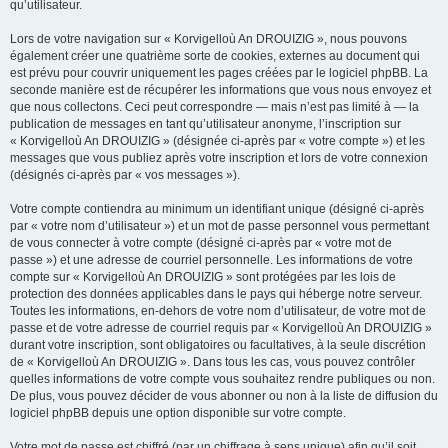
qu’utilisateur.
Lors de votre navigation sur « Korvigelloù An DROUIZIG », nous pouvons
également créer une quatrième sorte de cookies, externes au document qui
est prévu pour couvrir uniquement les pages créées par le logiciel phpBB. La
seconde manière est de récupérer les informations que vous nous envoyez et
que nous collectons. Ceci peut correspondre — mais n’est pas limité à — la
publication de messages en tant qu’utilisateur anonyme, l’inscription sur
« Korvigelloù An DROUIZIG » (désignée ci-après par « votre compte ») et les
messages que vous publiez après votre inscription et lors de votre connexion
(désignés ci-après par « vos messages »).
Votre compte contiendra au minimum un identifiant unique (désigné ci-après
par « votre nom d’utilisateur ») et un mot de passe personnel vous permettant
de vous connecter à votre compte (désigné ci-après par « votre mot de
passe ») et une adresse de courriel personnelle. Les informations de votre
compte sur « Korvigelloù An DROUIZIG » sont protégées par les lois de
protection des données applicables dans le pays qui héberge notre serveur.
Toutes les informations, en-dehors de votre nom d’utilisateur, de votre mot de
passe et de votre adresse de courriel requis par « Korvigelloù An DROUIZIG »
durant votre inscription, sont obligatoires ou facultatives, à la seule discrétion
de « Korvigelloù An DROUIZIG ». Dans tous les cas, vous pouvez contrôler
quelles informations de votre compte vous souhaitez rendre publiques ou non.
De plus, vous pouvez décider de vous abonner ou non à la liste de diffusion du
logiciel phpBB depuis une option disponible sur votre compte.
Votre mot de passe est chiffré (par un chiffrage à sens unique) afin qu’il soit