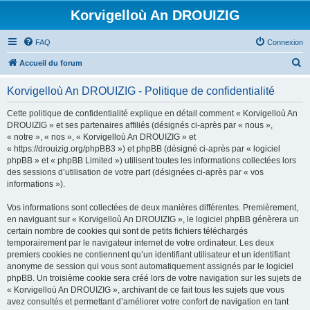
Korvigelloù An DROUIZIG
FAQ
Connexion
R
Accueil du forum
e
Korvigelloù An DROUIZIG - Politique de confidentialité
c
h
Cette politique de confidentialité explique en détail comment « Korvigelloù An
DROUIZIG » et ses partenaires affiliés (désignés ci-après par « nous »,
e
« notre », « nos », « Korvigelloù An DROUIZIG » et
r
« https://drouizig.org/phpBB3 ») et phpBB (désigné ci-après par « logiciel
phpBB » et « phpBB Limited ») utilisent toutes les informations collectées lors
c
des sessions d’utilisation de votre part (désignées ci-après par « vos
h
informations »).
e
Vos informations sont collectées de deux manières différentes. Premièrement,
r
en naviguant sur « Korvigelloù An DROUIZIG », le logiciel phpBB génèrera un
certain nombre de cookies qui sont de petits fichiers téléchargés
temporairement par le navigateur internet de votre ordinateur. Les deux
premiers cookies ne contiennent qu’un identifiant utilisateur et un identifiant
anonyme de session qui vous sont automatiquement assignés par le logiciel
phpBB. Un troisième cookie sera créé lors de votre navigation sur les sujets de
« Korvigelloù An DROUIZIG », archivant de ce fait tous les sujets que vous
avez consultés et permettant d’améliorer votre confort de navigation en tant