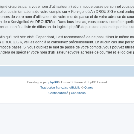
igné ci-après par « votre nom d’utilisateur ») et un mot de passe personnel vous p
nelle. Les informations de votre compte sur « Korvigelloù An DROUIZIG » sont proté
dehors de votre nom d’utilisateur, de votre mot de passe et de votre adresse de cou
rétion de « Korvigelloù An DROUIZIG ». Dans tous les cas, vous pouvez contrôler que
 ou non à la liste de diffusion du logiciel phpBB depuis une option disponible su
afin qu’il soit sécurisé. Cependant, il est recommandé de ne pas utiliser le même mot
An DROUIZIG », veillez donc à le conservez précieusement. En aucun cas une perso
 mot de passe. Si vous oubliez le mot de passe de votre compte, vous pouvez utilis
andera de spécifier votre nom d’utilisateur et votre adresse de courriel et le logi
Développé par
phpBB
® Forum Software © phpBB Limited
Traduction française officielle
©
Qiaeru
Confidentialité
|
Conditions