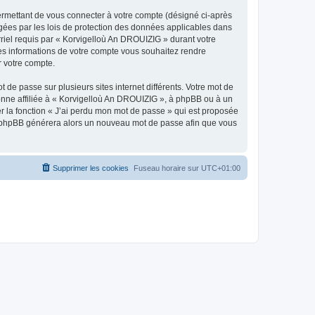
ermettant de vous connecter à votre compte (désigné ci-après
gées par les lois de protection des données applicables dans
rriel requis par « Korvigelloù An DROUIZIG » durant votre
lles informations de votre compte vous souhaitez rendre
r votre compte.
 de passe sur plusieurs sites internet différents. Votre mot de
nne affiliée à « Korvigelloù An DROUIZIG », à phpBB ou à un
er la fonction « J’ai perdu mon mot de passe » qui est proposée
ciel phpBB générera alors un nouveau mot de passe afin que vous
Supprimer les cookies
Fuseau horaire sur
UTC+01:00