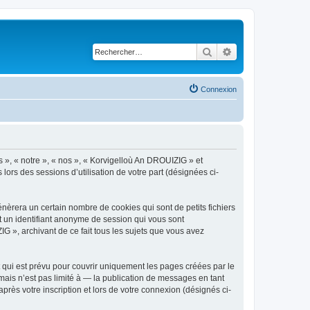
Rechercher
Recherche avancé
Connexion
s », « notre », « nos », « Korvigelloù An DROUIZIG » et
lors des sessions d’utilisation de votre part (désignées ci-
èrera un certain nombre de cookies qui sont de petits fichiers
et un identifiant anonyme de session qui vous sont
G », archivant de ce fait tous les sujets que vous avez
qui est prévu pour couvrir uniquement les pages créées par le
ais n’est pas limité à — la publication de messages en tant
rès votre inscription et lors de votre connexion (désignés ci-