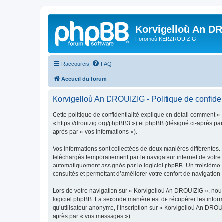
Korvigelloù An D
Foromoù KERZROUIZIG
Raccourcis
FAQ
Accueil du forum
Korvigelloù An DROUIZIG - Politique de confiden
Cette politique de confidentialité explique en détail comment «
« https://drouizig.org/phpBB3 ») et phpBB (désigné ci-après par 
après par « vos informations »).
Vos informations sont collectées de deux manières différentes.
téléchargés temporairement par le navigateur internet de votre 
automatiquement assignés par le logiciel phpBB. Un troisième co
consultés et permettant d’améliorer votre confort de navigation e
Lors de votre navigation sur « Korvigelloù An DROUIZIG », no
logiciel phpBB. La seconde manière est de récupérer les infor
qu’utilisateur anonyme, l’inscription sur « Korvigelloù An DROU
après par « vos messages »).