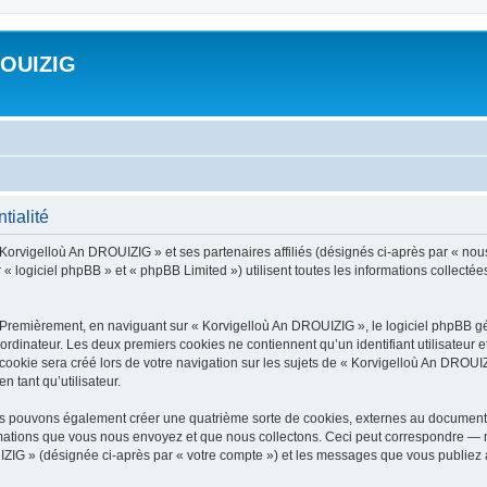
ROUIZIG
tialité
 Korvigelloù An DROUIZIG » et ses partenaires affiliés (désignés ci-après par « nou
« logiciel phpBB » et « phpBB Limited ») utilisent toutes les informations collectées 
 Premièrement, en naviguant sur « Korvigelloù An DROUIZIG », le logiciel phpBB gén
ordinateur. Les deux premiers cookies ne contiennent qu’un identifiant utilisateur 
okie sera créé lors de votre navigation sur les sujets de « Korvigelloù An DROUIZI
n tant qu’utilisateur.
us pouvons également créer une quatrième sorte de cookies, externes au document 
mations que vous nous envoyez et que nous collectons. Ceci peut correspondre — m
IZIG » (désignée ci-après par « votre compte ») et les messages que vous publiez ap