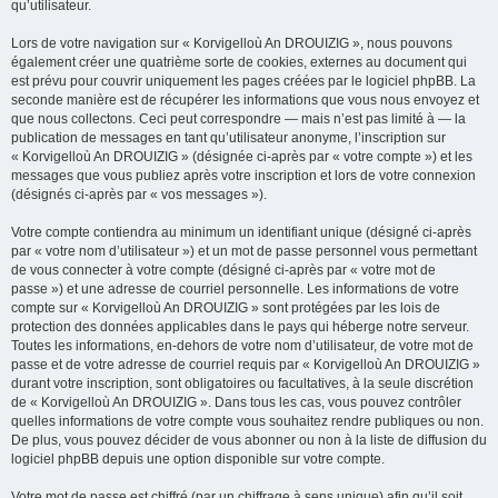
qu’utilisateur.
Lors de votre navigation sur « Korvigelloù An DROUIZIG », nous pouvons
également créer une quatrième sorte de cookies, externes au document qui
est prévu pour couvrir uniquement les pages créées par le logiciel phpBB. La
seconde manière est de récupérer les informations que vous nous envoyez et
que nous collectons. Ceci peut correspondre — mais n’est pas limité à — la
publication de messages en tant qu’utilisateur anonyme, l’inscription sur
« Korvigelloù An DROUIZIG » (désignée ci-après par « votre compte ») et les
messages que vous publiez après votre inscription et lors de votre connexion
(désignés ci-après par « vos messages »).
Votre compte contiendra au minimum un identifiant unique (désigné ci-après
par « votre nom d’utilisateur ») et un mot de passe personnel vous permettant
de vous connecter à votre compte (désigné ci-après par « votre mot de
passe ») et une adresse de courriel personnelle. Les informations de votre
compte sur « Korvigelloù An DROUIZIG » sont protégées par les lois de
protection des données applicables dans le pays qui héberge notre serveur.
Toutes les informations, en-dehors de votre nom d’utilisateur, de votre mot de
passe et de votre adresse de courriel requis par « Korvigelloù An DROUIZIG »
durant votre inscription, sont obligatoires ou facultatives, à la seule discrétion
de « Korvigelloù An DROUIZIG ». Dans tous les cas, vous pouvez contrôler
quelles informations de votre compte vous souhaitez rendre publiques ou non.
De plus, vous pouvez décider de vous abonner ou non à la liste de diffusion du
logiciel phpBB depuis une option disponible sur votre compte.
Votre mot de passe est chiffré (par un chiffrage à sens unique) afin qu’il soit