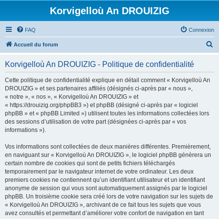
Korvigelloù An DROUIZIG
FAQ
Connexion
R
Accueil du forum
e
Korvigelloù An DROUIZIG - Politique de confidentialité
c
h
Cette politique de confidentialité explique en détail comment « Korvigelloù An
DROUIZIG » et ses partenaires affiliés (désignés ci-après par « nous »,
e
« notre », « nos », « Korvigelloù An DROUIZIG » et
r
« https://drouizig.org/phpBB3 ») et phpBB (désigné ci-après par « logiciel
phpBB » et « phpBB Limited ») utilisent toutes les informations collectées lors
c
des sessions d’utilisation de votre part (désignées ci-après par « vos
h
informations »).
e
Vos informations sont collectées de deux manières différentes. Premièrement,
r
en naviguant sur « Korvigelloù An DROUIZIG », le logiciel phpBB génèrera un
certain nombre de cookies qui sont de petits fichiers téléchargés
temporairement par le navigateur internet de votre ordinateur. Les deux
premiers cookies ne contiennent qu’un identifiant utilisateur et un identifiant
anonyme de session qui vous sont automatiquement assignés par le logiciel
phpBB. Un troisième cookie sera créé lors de votre navigation sur les sujets de
« Korvigelloù An DROUIZIG », archivant de ce fait tous les sujets que vous
avez consultés et permettant d’améliorer votre confort de navigation en tant