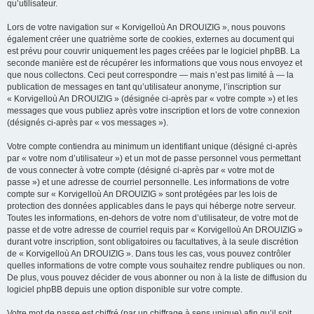
qu’utilisateur.
Lors de votre navigation sur « Korvigelloù An DROUIZIG », nous pouvons
également créer une quatrième sorte de cookies, externes au document qui
est prévu pour couvrir uniquement les pages créées par le logiciel phpBB. La
seconde manière est de récupérer les informations que vous nous envoyez et
que nous collectons. Ceci peut correspondre — mais n’est pas limité à — la
publication de messages en tant qu’utilisateur anonyme, l’inscription sur
« Korvigelloù An DROUIZIG » (désignée ci-après par « votre compte ») et les
messages que vous publiez après votre inscription et lors de votre connexion
(désignés ci-après par « vos messages »).
Votre compte contiendra au minimum un identifiant unique (désigné ci-après
par « votre nom d’utilisateur ») et un mot de passe personnel vous permettant
de vous connecter à votre compte (désigné ci-après par « votre mot de
passe ») et une adresse de courriel personnelle. Les informations de votre
compte sur « Korvigelloù An DROUIZIG » sont protégées par les lois de
protection des données applicables dans le pays qui héberge notre serveur.
Toutes les informations, en-dehors de votre nom d’utilisateur, de votre mot de
passe et de votre adresse de courriel requis par « Korvigelloù An DROUIZIG »
durant votre inscription, sont obligatoires ou facultatives, à la seule discrétion
de « Korvigelloù An DROUIZIG ». Dans tous les cas, vous pouvez contrôler
quelles informations de votre compte vous souhaitez rendre publiques ou non.
De plus, vous pouvez décider de vous abonner ou non à la liste de diffusion du
logiciel phpBB depuis une option disponible sur votre compte.
Votre mot de passe est chiffré (par un chiffrage à sens unique) afin qu’il soit