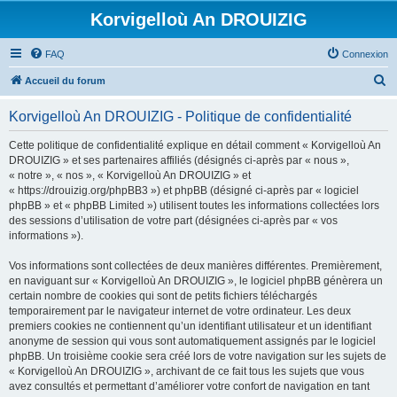
Korvigelloù An DROUIZIG
FAQ
Connexion
R
Accueil du forum
e
Korvigelloù An DROUIZIG - Politique de confidentialité
c
h
Cette politique de confidentialité explique en détail comment « Korvigelloù An
DROUIZIG » et ses partenaires affiliés (désignés ci-après par « nous »,
e
« notre », « nos », « Korvigelloù An DROUIZIG » et
r
« https://drouizig.org/phpBB3 ») et phpBB (désigné ci-après par « logiciel
phpBB » et « phpBB Limited ») utilisent toutes les informations collectées lors
c
des sessions d’utilisation de votre part (désignées ci-après par « vos
h
informations »).
e
Vos informations sont collectées de deux manières différentes. Premièrement,
r
en naviguant sur « Korvigelloù An DROUIZIG », le logiciel phpBB génèrera un
certain nombre de cookies qui sont de petits fichiers téléchargés
temporairement par le navigateur internet de votre ordinateur. Les deux
premiers cookies ne contiennent qu’un identifiant utilisateur et un identifiant
anonyme de session qui vous sont automatiquement assignés par le logiciel
phpBB. Un troisième cookie sera créé lors de votre navigation sur les sujets de
« Korvigelloù An DROUIZIG », archivant de ce fait tous les sujets que vous
avez consultés et permettant d’améliorer votre confort de navigation en tant