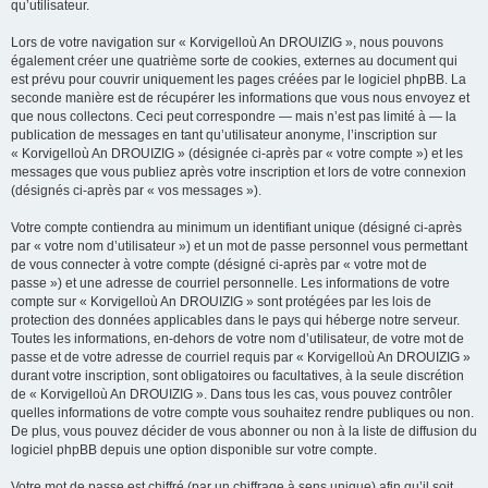
qu’utilisateur.
Lors de votre navigation sur « Korvigelloù An DROUIZIG », nous pouvons
également créer une quatrième sorte de cookies, externes au document qui
est prévu pour couvrir uniquement les pages créées par le logiciel phpBB. La
seconde manière est de récupérer les informations que vous nous envoyez et
que nous collectons. Ceci peut correspondre — mais n’est pas limité à — la
publication de messages en tant qu’utilisateur anonyme, l’inscription sur
« Korvigelloù An DROUIZIG » (désignée ci-après par « votre compte ») et les
messages que vous publiez après votre inscription et lors de votre connexion
(désignés ci-après par « vos messages »).
Votre compte contiendra au minimum un identifiant unique (désigné ci-après
par « votre nom d’utilisateur ») et un mot de passe personnel vous permettant
de vous connecter à votre compte (désigné ci-après par « votre mot de
passe ») et une adresse de courriel personnelle. Les informations de votre
compte sur « Korvigelloù An DROUIZIG » sont protégées par les lois de
protection des données applicables dans le pays qui héberge notre serveur.
Toutes les informations, en-dehors de votre nom d’utilisateur, de votre mot de
passe et de votre adresse de courriel requis par « Korvigelloù An DROUIZIG »
durant votre inscription, sont obligatoires ou facultatives, à la seule discrétion
de « Korvigelloù An DROUIZIG ». Dans tous les cas, vous pouvez contrôler
quelles informations de votre compte vous souhaitez rendre publiques ou non.
De plus, vous pouvez décider de vous abonner ou non à la liste de diffusion du
logiciel phpBB depuis une option disponible sur votre compte.
Votre mot de passe est chiffré (par un chiffrage à sens unique) afin qu’il soit