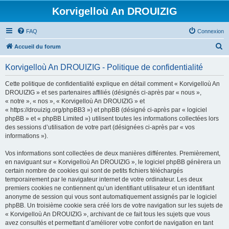
Korvigelloù An DROUIZIG
FAQ
Connexion
R
Accueil du forum
e
Korvigelloù An DROUIZIG - Politique de confidentialité
c
h
Cette politique de confidentialité explique en détail comment « Korvigelloù An
DROUIZIG » et ses partenaires affiliés (désignés ci-après par « nous »,
e
« notre », « nos », « Korvigelloù An DROUIZIG » et
r
« https://drouizig.org/phpBB3 ») et phpBB (désigné ci-après par « logiciel
phpBB » et « phpBB Limited ») utilisent toutes les informations collectées lors
c
des sessions d’utilisation de votre part (désignées ci-après par « vos
h
informations »).
e
Vos informations sont collectées de deux manières différentes. Premièrement,
r
en naviguant sur « Korvigelloù An DROUIZIG », le logiciel phpBB génèrera un
certain nombre de cookies qui sont de petits fichiers téléchargés
temporairement par le navigateur internet de votre ordinateur. Les deux
premiers cookies ne contiennent qu’un identifiant utilisateur et un identifiant
anonyme de session qui vous sont automatiquement assignés par le logiciel
phpBB. Un troisième cookie sera créé lors de votre navigation sur les sujets de
« Korvigelloù An DROUIZIG », archivant de ce fait tous les sujets que vous
avez consultés et permettant d’améliorer votre confort de navigation en tant