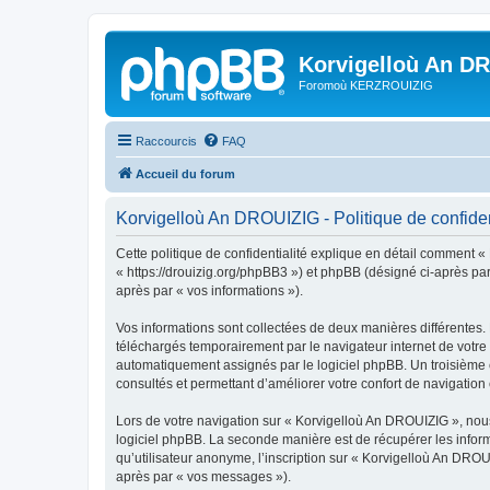
Korvigelloù An D
Foromoù KERZROUIZIG
Raccourcis
FAQ
Accueil du forum
Korvigelloù An DROUIZIG - Politique de confiden
Cette politique de confidentialité explique en détail comment «
« https://drouizig.org/phpBB3 ») et phpBB (désigné ci-après par 
après par « vos informations »).
Vos informations sont collectées de deux manières différentes.
téléchargés temporairement par le navigateur internet de votre 
automatiquement assignés par le logiciel phpBB. Un troisième co
consultés et permettant d’améliorer votre confort de navigation e
Lors de votre navigation sur « Korvigelloù An DROUIZIG », no
logiciel phpBB. La seconde manière est de récupérer les infor
qu’utilisateur anonyme, l’inscription sur « Korvigelloù An DROU
après par « vos messages »).