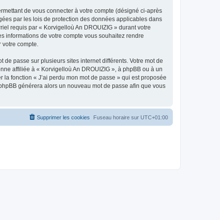
ermettant de vous connecter à votre compte (désigné ci-après
gées par les lois de protection des données applicables dans
rriel requis par « Korvigelloù An DROUIZIG » durant votre
lles informations de votre compte vous souhaitez rendre
r votre compte.
 de passe sur plusieurs sites internet différents. Votre mot de
nne affiliée à « Korvigelloù An DROUIZIG », à phpBB ou à un
er la fonction « J’ai perdu mon mot de passe » qui est proposée
ciel phpBB générera alors un nouveau mot de passe afin que vous
Supprimer les cookies
Fuseau horaire sur
UTC+01:00