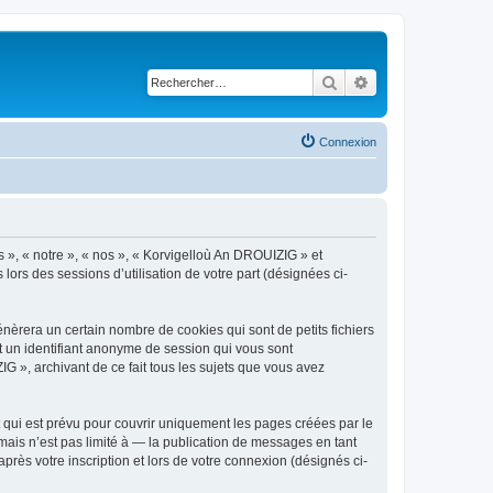
Rechercher
Recherche avancé
Connexion
s », « notre », « nos », « Korvigelloù An DROUIZIG » et
lors des sessions d’utilisation de votre part (désignées ci-
èrera un certain nombre de cookies qui sont de petits fichiers
et un identifiant anonyme de session qui vous sont
G », archivant de ce fait tous les sujets que vous avez
qui est prévu pour couvrir uniquement les pages créées par le
ais n’est pas limité à — la publication de messages en tant
rès votre inscription et lors de votre connexion (désignés ci-