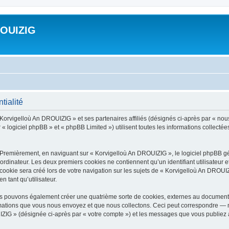
ROUIZIG
tialité
 Korvigelloù An DROUIZIG » et ses partenaires affiliés (désignés ci-après par « nou
« logiciel phpBB » et « phpBB Limited ») utilisent toutes les informations collectées 
 Premièrement, en naviguant sur « Korvigelloù An DROUIZIG », le logiciel phpBB gén
ordinateur. Les deux premiers cookies ne contiennent qu’un identifiant utilisateur 
okie sera créé lors de votre navigation sur les sujets de « Korvigelloù An DROUIZI
n tant qu’utilisateur.
us pouvons également créer une quatrième sorte de cookies, externes au document 
mations que vous nous envoyez et que nous collectons. Ceci peut correspondre — m
IZIG » (désignée ci-après par « votre compte ») et les messages que vous publiez ap