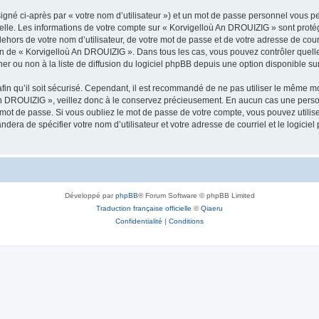
igné ci-après par « votre nom d’utilisateur ») et un mot de passe personnel vous p
nelle. Les informations de votre compte sur « Korvigelloù An DROUIZIG » sont proté
dehors de votre nom d’utilisateur, de votre mot de passe et de votre adresse de cou
rétion de « Korvigelloù An DROUIZIG ». Dans tous les cas, vous pouvez contrôler que
 ou non à la liste de diffusion du logiciel phpBB depuis une option disponible su
afin qu’il soit sécurisé. Cependant, il est recommandé de ne pas utiliser le même mot
An DROUIZIG », veillez donc à le conservez précieusement. En aucun cas une perso
 mot de passe. Si vous oubliez le mot de passe de votre compte, vous pouvez utilis
andera de spécifier votre nom d’utilisateur et votre adresse de courriel et le logi
Développé par
phpBB
® Forum Software © phpBB Limited
Traduction française officielle
©
Qiaeru
Confidentialité
|
Conditions