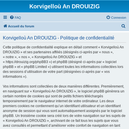
Korvigelloù An DROUIZIG
FAQ
Connexion
R
Accueil du forum
e
Korvigelloù An DROUIZIG - Politique de confidentialité
c
h
Cette politique de confidentialité explique en détail comment « Korvigelloù An
DROUIZIG » et ses partenaires affiliés (désignés ci-après par « nous »,
e
« notre », « nos », « Korvigelloù An DROUIZIG » et
r
« https://drouizig.org/phpBB3 ») et phpBB (désigné ci-après par « logiciel
phpBB » et « phpBB Limited ») utilisent toutes les informations collectées lors
c
des sessions d’utilisation de votre part (désignées ci-après par « vos
h
informations »).
e
Vos informations sont collectées de deux manières différentes. Premièrement,
r
en naviguant sur « Korvigelloù An DROUIZIG », le logiciel phpBB génèrera un
certain nombre de cookies qui sont de petits fichiers téléchargés
temporairement par le navigateur internet de votre ordinateur. Les deux
premiers cookies ne contiennent qu’un identifiant utilisateur et un identifiant
anonyme de session qui vous sont automatiquement assignés par le logiciel
phpBB. Un troisième cookie sera créé lors de votre navigation sur les sujets de
« Korvigelloù An DROUIZIG », archivant de ce fait tous les sujets que vous
avez consultés et permettant d’améliorer votre confort de navigation en tant