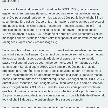
qu’utilisateur.
Lors de votre navigation sur « Korvigelloù An DROUIZIG », nous pouvons
également créer une quatrième sorte de cookies, externes au document qui
est prévu pour couvrir uniquement les pages créées par le logiciel phpBB. La
seconde manière est de récupérer les informations que vous nous envoyez et
que nous collectons. Ceci peut correspondre — mais n’est pas limité à — la
publication de messages en tant qu’utilisateur anonyme, l’inscription sur
« Korvigelloù An DROUIZIG » (désignée ci-après par « votre compte ») et les
messages que vous publiez après votre inscription et lors de votre connexion
(désignés ci-après par « vos messages »).
Votre compte contiendra au minimum un identifiant unique (désigné ci-après
par « votre nom d’utilisateur ») et un mot de passe personnel vous permettant
de vous connecter à votre compte (désigné ci-après par « votre mot de
passe ») et une adresse de courriel personnelle. Les informations de votre
compte sur « Korvigelloù An DROUIZIG » sont protégées par les lois de
protection des données applicables dans le pays qui héberge notre serveur.
Toutes les informations, en-dehors de votre nom d’utilisateur, de votre mot de
passe et de votre adresse de courriel requis par « Korvigelloù An DROUIZIG »
durant votre inscription, sont obligatoires ou facultatives, à la seule discrétion
de « Korvigelloù An DROUIZIG ». Dans tous les cas, vous pouvez contrôler
quelles informations de votre compte vous souhaitez rendre publiques ou non.
De plus, vous pouvez décider de vous abonner ou non à la liste de diffusion du
logiciel phpBB depuis une option disponible sur votre compte.
Votre mot de passe est chiffré (par un chiffrage à sens unique) afin qu’il soit