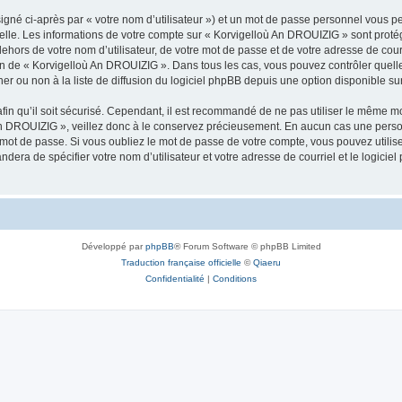
igné ci-après par « votre nom d’utilisateur ») et un mot de passe personnel vous p
nelle. Les informations de votre compte sur « Korvigelloù An DROUIZIG » sont proté
dehors de votre nom d’utilisateur, de votre mot de passe et de votre adresse de cou
rétion de « Korvigelloù An DROUIZIG ». Dans tous les cas, vous pouvez contrôler que
 ou non à la liste de diffusion du logiciel phpBB depuis une option disponible su
afin qu’il soit sécurisé. Cependant, il est recommandé de ne pas utiliser le même mot
An DROUIZIG », veillez donc à le conservez précieusement. En aucun cas une perso
 mot de passe. Si vous oubliez le mot de passe de votre compte, vous pouvez utilis
andera de spécifier votre nom d’utilisateur et votre adresse de courriel et le logi
Développé par
phpBB
® Forum Software © phpBB Limited
Traduction française officielle
©
Qiaeru
Confidentialité
|
Conditions