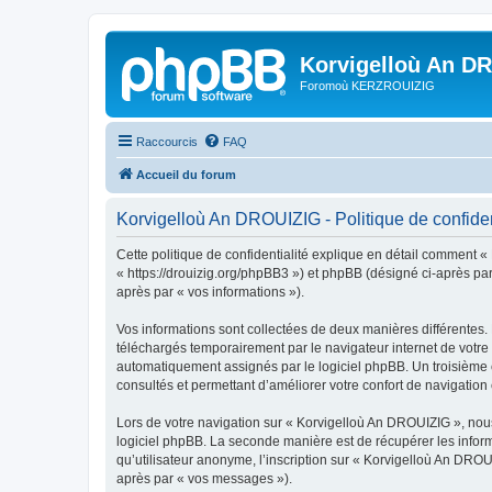
Korvigelloù An D
Foromoù KERZROUIZIG
Raccourcis
FAQ
Accueil du forum
Korvigelloù An DROUIZIG - Politique de confiden
Cette politique de confidentialité explique en détail comment «
« https://drouizig.org/phpBB3 ») et phpBB (désigné ci-après par 
après par « vos informations »).
Vos informations sont collectées de deux manières différentes.
téléchargés temporairement par le navigateur internet de votre 
automatiquement assignés par le logiciel phpBB. Un troisième co
consultés et permettant d’améliorer votre confort de navigation e
Lors de votre navigation sur « Korvigelloù An DROUIZIG », no
logiciel phpBB. La seconde manière est de récupérer les infor
qu’utilisateur anonyme, l’inscription sur « Korvigelloù An DROU
après par « vos messages »).