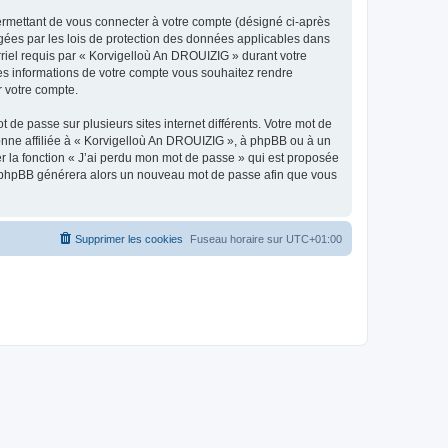
ermettant de vous connecter à votre compte (désigné ci-après
gées par les lois de protection des données applicables dans
rriel requis par « Korvigelloù An DROUIZIG » durant votre
lles informations de votre compte vous souhaitez rendre
r votre compte.
 de passe sur plusieurs sites internet différents. Votre mot de
nne affiliée à « Korvigelloù An DROUIZIG », à phpBB ou à un
er la fonction « J’ai perdu mon mot de passe » qui est proposée
ciel phpBB générera alors un nouveau mot de passe afin que vous
Supprimer les cookies
Fuseau horaire sur
UTC+01:00