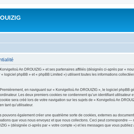
ROUIZIG
tialité
 Korvigelloù An DROUIZIG » et ses partenaires affiliés (désignés ci-après par « nou
« logiciel phpBB » et « phpBB Limited ») utilisent toutes les informations collectées 
 Premièrement, en naviguant sur « Korvigelloù An DROUIZIG », le logiciel phpBB gén
ordinateur. Les deux premiers cookies ne contiennent qu’un identifiant utilisateur 
okie sera créé lors de votre navigation sur les sujets de « Korvigelloù An DROUIZI
n tant qu’utilisateur.
us pouvons également créer une quatrième sorte de cookies, externes au document 
mations que vous nous envoyez et que nous collectons. Ceci peut correspondre — m
IZIG » (désignée ci-après par « votre compte ») et les messages que vous publiez ap