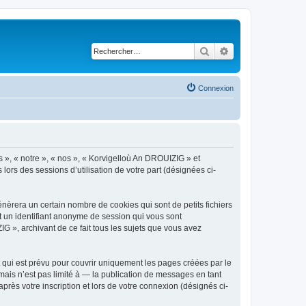
Rechercher
Recherche avancé
Connexion
s », « notre », « nos », « Korvigelloù An DROUIZIG » et
lors des sessions d’utilisation de votre part (désignées ci-
èrera un certain nombre de cookies qui sont de petits fichiers
et un identifiant anonyme de session qui vous sont
G », archivant de ce fait tous les sujets que vous avez
qui est prévu pour couvrir uniquement les pages créées par le
ais n’est pas limité à — la publication de messages en tant
rès votre inscription et lors de votre connexion (désignés ci-