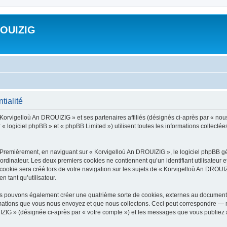
ROUIZIG
tialité
 Korvigelloù An DROUIZIG » et ses partenaires affiliés (désignés ci-après par « nou
« logiciel phpBB » et « phpBB Limited ») utilisent toutes les informations collectées 
 Premièrement, en naviguant sur « Korvigelloù An DROUIZIG », le logiciel phpBB gén
ordinateur. Les deux premiers cookies ne contiennent qu’un identifiant utilisateur 
okie sera créé lors de votre navigation sur les sujets de « Korvigelloù An DROUIZI
n tant qu’utilisateur.
us pouvons également créer une quatrième sorte de cookies, externes au document 
mations que vous nous envoyez et que nous collectons. Ceci peut correspondre — m
IZIG » (désignée ci-après par « votre compte ») et les messages que vous publiez ap