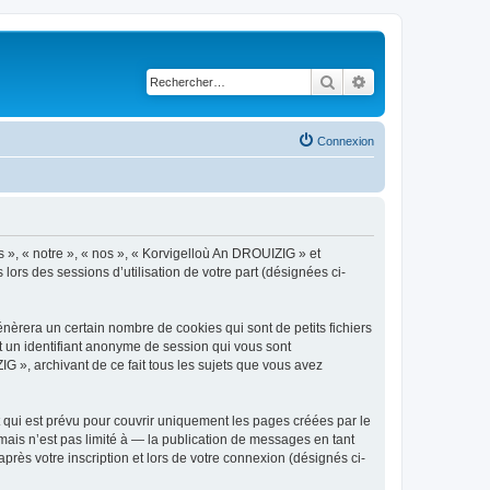
Rechercher
Recherche avancé
Connexion
s », « notre », « nos », « Korvigelloù An DROUIZIG » et
lors des sessions d’utilisation de votre part (désignées ci-
èrera un certain nombre de cookies qui sont de petits fichiers
et un identifiant anonyme de session qui vous sont
G », archivant de ce fait tous les sujets que vous avez
qui est prévu pour couvrir uniquement les pages créées par le
ais n’est pas limité à — la publication de messages en tant
rès votre inscription et lors de votre connexion (désignés ci-