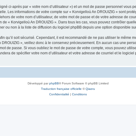
igné ci-après par « votre nom d’utilisateur ») et un mot de passe personnel vous p
nelle. Les informations de votre compte sur « Korvigelloù An DROUIZIG » sont proté
dehors de votre nom d’utilisateur, de votre mot de passe et de votre adresse de cou
rétion de « Korvigelloù An DROUIZIG ». Dans tous les cas, vous pouvez contrôler que
 ou non à la liste de diffusion du logiciel phpBB depuis une option disponible su
afin qu’il soit sécurisé. Cependant, il est recommandé de ne pas utiliser le même mot
An DROUIZIG », veillez donc à le conservez précieusement. En aucun cas une perso
 mot de passe. Si vous oubliez le mot de passe de votre compte, vous pouvez utilis
andera de spécifier votre nom d’utilisateur et votre adresse de courriel et le logi
Développé par
phpBB
® Forum Software © phpBB Limited
Traduction française officielle
©
Qiaeru
Confidentialité
|
Conditions