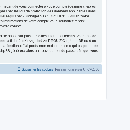
ermettant de vous connecter à votre compte (désigné ci-après
gées par les lois de protection des données applicables dans
rriel requis par « Korvigelloù An DROUIZIG » durant votre
lles informations de votre compte vous souhaitez rendre
r votre compte.
 de passe sur plusieurs sites internet différents. Votre mot de
nne affiliée à « Korvigelloù An DROUIZIG », à phpBB ou à un
er la fonction « J’ai perdu mon mot de passe » qui est proposée
ciel phpBB générera alors un nouveau mot de passe afin que vous
Supprimer les cookies
Fuseau horaire sur
UTC+01:00