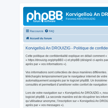
Korvigelloù An D
Foromoù KERZROUIZIG
Raccourcis
FAQ
Accueil du forum
Korvigelloù An DROUIZIG - Politique de confiden
Cette politique de confidentialité explique en détail comment «
« https://drouizig.org/phpBB3 ») et phpBB (désigné ci-après par 
après par « vos informations »).
Vos informations sont collectées de deux manières différentes.
téléchargés temporairement par le navigateur internet de votre 
automatiquement assignés par le logiciel phpBB. Un troisième co
consultés et permettant d’améliorer votre confort de navigation e
Lors de votre navigation sur « Korvigelloù An DROUIZIG », no
logiciel phpBB. La seconde manière est de récupérer les infor
qu’utilisateur anonyme, l’inscription sur « Korvigelloù An DROU
après par « vos messages »).