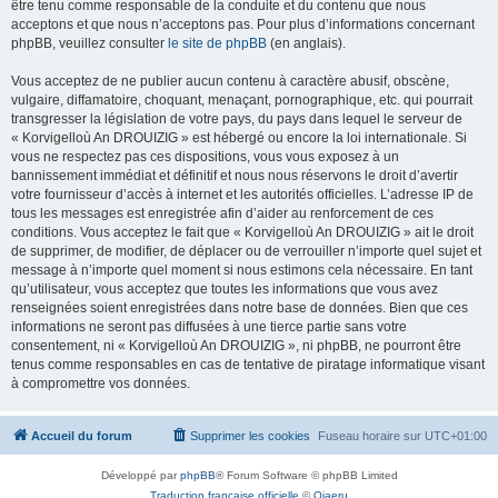
être tenu comme responsable de la conduite et du contenu que nous
acceptons et que nous n’acceptons pas. Pour plus d’informations concernant
phpBB, veuillez consulter
le site de phpBB
(en anglais).
Vous acceptez de ne publier aucun contenu à caractère abusif, obscène,
vulgaire, diffamatoire, choquant, menaçant, pornographique, etc. qui pourrait
transgresser la législation de votre pays, du pays dans lequel le serveur de
« Korvigelloù An DROUIZIG » est hébergé ou encore la loi internationale. Si
vous ne respectez pas ces dispositions, vous vous exposez à un
bannissement immédiat et définitif et nous nous réservons le droit d’avertir
votre fournisseur d’accès à internet et les autorités officielles. L’adresse IP de
tous les messages est enregistrée afin d’aider au renforcement de ces
conditions. Vous acceptez le fait que « Korvigelloù An DROUIZIG » ait le droit
de supprimer, de modifier, de déplacer ou de verrouiller n’importe quel sujet et
message à n’importe quel moment si nous estimons cela nécessaire. En tant
qu’utilisateur, vous acceptez que toutes les informations que vous avez
renseignées soient enregistrées dans notre base de données. Bien que ces
informations ne seront pas diffusées à une tierce partie sans votre
consentement, ni « Korvigelloù An DROUIZIG », ni phpBB, ne pourront être
tenus comme responsables en cas de tentative de piratage informatique visant
à compromettre vos données.
Accueil du forum
Supprimer les cookies
Fuseau horaire sur
UTC+01:00
Développé par
phpBB
® Forum Software © phpBB Limited
Traduction française officielle
©
Qiaeru