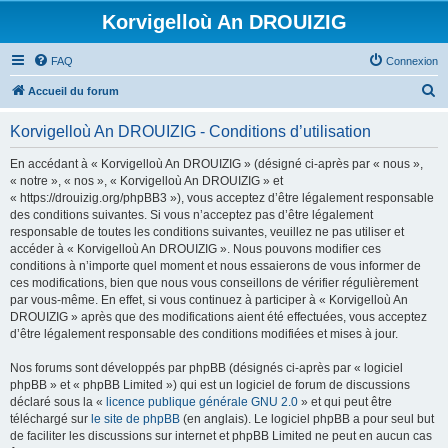
Korvigelloù An DROUIZIG
FAQ
Connexion
R
Accueil du forum
e
Korvigelloù An DROUIZIG - Conditions d’utilisation
c
h
En accédant à « Korvigelloù An DROUIZIG » (désigné ci-après par « nous »,
« notre », « nos », « Korvigelloù An DROUIZIG » et
e
« https://drouizig.org/phpBB3 »), vous acceptez d’être légalement responsable
r
des conditions suivantes. Si vous n’acceptez pas d’être légalement
responsable de toutes les conditions suivantes, veuillez ne pas utiliser et
c
accéder à « Korvigelloù An DROUIZIG ». Nous pouvons modifier ces
h
conditions à n’importe quel moment et nous essaierons de vous informer de
ces modifications, bien que nous vous conseillons de vérifier régulièrement
e
par vous-même. En effet, si vous continuez à participer à « Korvigelloù An
r
DROUIZIG » après que des modifications aient été effectuées, vous acceptez
d’être légalement responsable des conditions modifiées et mises à jour.
Nos forums sont développés par phpBB (désignés ci-après par « logiciel
phpBB » et « phpBB Limited ») qui est un logiciel de forum de discussions
déclaré sous la «
licence publique générale GNU 2.0
» et qui peut être
téléchargé sur
le site de phpBB
(en anglais). Le logiciel phpBB a pour seul but
de faciliter les discussions sur internet et phpBB Limited ne peut en aucun cas