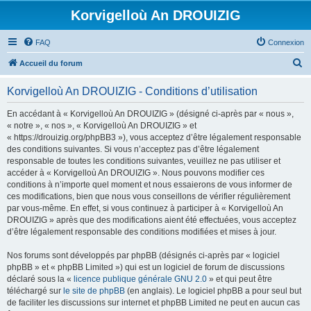
Korvigelloù An DROUIZIG
FAQ
Connexion
R
Accueil du forum
e
Korvigelloù An DROUIZIG - Conditions d’utilisation
c
h
En accédant à « Korvigelloù An DROUIZIG » (désigné ci-après par « nous »,
« notre », « nos », « Korvigelloù An DROUIZIG » et
e
« https://drouizig.org/phpBB3 »), vous acceptez d’être légalement responsable
r
des conditions suivantes. Si vous n’acceptez pas d’être légalement
responsable de toutes les conditions suivantes, veuillez ne pas utiliser et
c
accéder à « Korvigelloù An DROUIZIG ». Nous pouvons modifier ces
h
conditions à n’importe quel moment et nous essaierons de vous informer de
ces modifications, bien que nous vous conseillons de vérifier régulièrement
e
par vous-même. En effet, si vous continuez à participer à « Korvigelloù An
r
DROUIZIG » après que des modifications aient été effectuées, vous acceptez
d’être légalement responsable des conditions modifiées et mises à jour.
Nos forums sont développés par phpBB (désignés ci-après par « logiciel
phpBB » et « phpBB Limited ») qui est un logiciel de forum de discussions
déclaré sous la «
licence publique générale GNU 2.0
» et qui peut être
téléchargé sur
le site de phpBB
(en anglais). Le logiciel phpBB a pour seul but
de faciliter les discussions sur internet et phpBB Limited ne peut en aucun cas