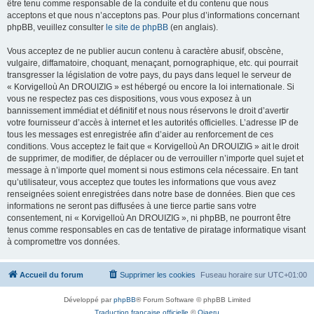
être tenu comme responsable de la conduite et du contenu que nous
acceptons et que nous n’acceptons pas. Pour plus d’informations concernant
phpBB, veuillez consulter
le site de phpBB
(en anglais).
Vous acceptez de ne publier aucun contenu à caractère abusif, obscène,
vulgaire, diffamatoire, choquant, menaçant, pornographique, etc. qui pourrait
transgresser la législation de votre pays, du pays dans lequel le serveur de
« Korvigelloù An DROUIZIG » est hébergé ou encore la loi internationale. Si
vous ne respectez pas ces dispositions, vous vous exposez à un
bannissement immédiat et définitif et nous nous réservons le droit d’avertir
votre fournisseur d’accès à internet et les autorités officielles. L’adresse IP de
tous les messages est enregistrée afin d’aider au renforcement de ces
conditions. Vous acceptez le fait que « Korvigelloù An DROUIZIG » ait le droit
de supprimer, de modifier, de déplacer ou de verrouiller n’importe quel sujet et
message à n’importe quel moment si nous estimons cela nécessaire. En tant
qu’utilisateur, vous acceptez que toutes les informations que vous avez
renseignées soient enregistrées dans notre base de données. Bien que ces
informations ne seront pas diffusées à une tierce partie sans votre
consentement, ni « Korvigelloù An DROUIZIG », ni phpBB, ne pourront être
tenus comme responsables en cas de tentative de piratage informatique visant
à compromettre vos données.
Accueil du forum
Supprimer les cookies
Fuseau horaire sur
UTC+01:00
Développé par
phpBB
® Forum Software © phpBB Limited
Traduction française officielle
©
Qiaeru