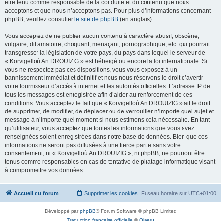
être tenu comme responsable de la conduite et du contenu que nous
acceptons et que nous n’acceptons pas. Pour plus d’informations concernant
phpBB, veuillez consulter
le site de phpBB
(en anglais).
Vous acceptez de ne publier aucun contenu à caractère abusif, obscène,
vulgaire, diffamatoire, choquant, menaçant, pornographique, etc. qui pourrait
transgresser la législation de votre pays, du pays dans lequel le serveur de
« Korvigelloù An DROUIZIG » est hébergé ou encore la loi internationale. Si
vous ne respectez pas ces dispositions, vous vous exposez à un
bannissement immédiat et définitif et nous nous réservons le droit d’avertir
votre fournisseur d’accès à internet et les autorités officielles. L’adresse IP de
tous les messages est enregistrée afin d’aider au renforcement de ces
conditions. Vous acceptez le fait que « Korvigelloù An DROUIZIG » ait le droit
de supprimer, de modifier, de déplacer ou de verrouiller n’importe quel sujet et
message à n’importe quel moment si nous estimons cela nécessaire. En tant
qu’utilisateur, vous acceptez que toutes les informations que vous avez
renseignées soient enregistrées dans notre base de données. Bien que ces
informations ne seront pas diffusées à une tierce partie sans votre
consentement, ni « Korvigelloù An DROUIZIG », ni phpBB, ne pourront être
tenus comme responsables en cas de tentative de piratage informatique visant
à compromettre vos données.
Accueil du forum
Supprimer les cookies
Fuseau horaire sur
UTC+01:00
Développé par
phpBB
® Forum Software © phpBB Limited
Traduction française officielle
©
Qiaeru