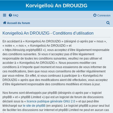
Korvigelloù An DROUIZIG
FAQ
Connexion
R
Accueil du forum
e
Korvigelloù An DROUIZIG - Conditions d’utilisation
c
h
En accédant à « Korvigelloù An DROUIZIG » (désigné ci-après par « nous »,
« notre », « nos », « Korvigelloù An DROUIZIG » et
e
« https://drouizig.org/phpBB3 »), vous acceptez d’être légalement responsable
r
des conditions suivantes. Si vous n’acceptez pas d’être légalement
responsable de toutes les conditions suivantes, veuillez ne pas utiliser et
c
accéder à « Korvigelloù An DROUIZIG ». Nous pouvons modifier ces
h
conditions à n’importe quel moment et nous essaierons de vous informer de
ces modifications, bien que nous vous conseillons de vérifier régulièrement
e
par vous-même. En effet, si vous continuez à participer à « Korvigelloù An
r
DROUIZIG » après que des modifications aient été effectuées, vous acceptez
d’être légalement responsable des conditions modifiées et mises à jour.
Nos forums sont développés par phpBB (désignés ci-après par « logiciel
phpBB » et « phpBB Limited ») qui est un logiciel de forum de discussions
déclaré sous la «
licence publique générale GNU 2.0
» et qui peut être
téléchargé sur
le site de phpBB
(en anglais). Le logiciel phpBB a pour seul but
de faciliter les discussions sur internet et phpBB Limited ne peut en aucun cas