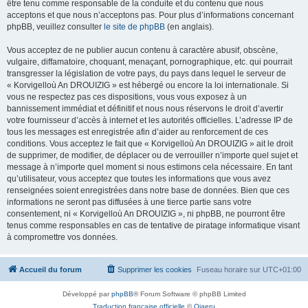
être tenu comme responsable de la conduite et du contenu que nous
acceptons et que nous n’acceptons pas. Pour plus d’informations concernant
phpBB, veuillez consulter
le site de phpBB
(en anglais).
Vous acceptez de ne publier aucun contenu à caractère abusif, obscène,
vulgaire, diffamatoire, choquant, menaçant, pornographique, etc. qui pourrait
transgresser la législation de votre pays, du pays dans lequel le serveur de
« Korvigelloù An DROUIZIG » est hébergé ou encore la loi internationale. Si
vous ne respectez pas ces dispositions, vous vous exposez à un
bannissement immédiat et définitif et nous nous réservons le droit d’avertir
votre fournisseur d’accès à internet et les autorités officielles. L’adresse IP de
tous les messages est enregistrée afin d’aider au renforcement de ces
conditions. Vous acceptez le fait que « Korvigelloù An DROUIZIG » ait le droit
de supprimer, de modifier, de déplacer ou de verrouiller n’importe quel sujet et
message à n’importe quel moment si nous estimons cela nécessaire. En tant
qu’utilisateur, vous acceptez que toutes les informations que vous avez
renseignées soient enregistrées dans notre base de données. Bien que ces
informations ne seront pas diffusées à une tierce partie sans votre
consentement, ni « Korvigelloù An DROUIZIG », ni phpBB, ne pourront être
tenus comme responsables en cas de tentative de piratage informatique visant
à compromettre vos données.
Accueil du forum
Supprimer les cookies
Fuseau horaire sur
UTC+01:00
Développé par
phpBB
® Forum Software © phpBB Limited
Traduction française officielle
©
Qiaeru