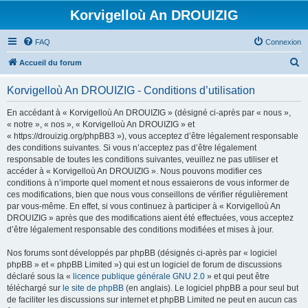
Korvigelloù An DROUIZIG
FAQ
Connexion
R
Accueil du forum
e
Korvigelloù An DROUIZIG - Conditions d’utilisation
c
h
En accédant à « Korvigelloù An DROUIZIG » (désigné ci-après par « nous »,
« notre », « nos », « Korvigelloù An DROUIZIG » et
e
« https://drouizig.org/phpBB3 »), vous acceptez d’être légalement responsable
r
des conditions suivantes. Si vous n’acceptez pas d’être légalement
responsable de toutes les conditions suivantes, veuillez ne pas utiliser et
c
accéder à « Korvigelloù An DROUIZIG ». Nous pouvons modifier ces
h
conditions à n’importe quel moment et nous essaierons de vous informer de
ces modifications, bien que nous vous conseillons de vérifier régulièrement
e
par vous-même. En effet, si vous continuez à participer à « Korvigelloù An
r
DROUIZIG » après que des modifications aient été effectuées, vous acceptez
d’être légalement responsable des conditions modifiées et mises à jour.
Nos forums sont développés par phpBB (désignés ci-après par « logiciel
phpBB » et « phpBB Limited ») qui est un logiciel de forum de discussions
déclaré sous la «
licence publique générale GNU 2.0
» et qui peut être
téléchargé sur
le site de phpBB
(en anglais). Le logiciel phpBB a pour seul but
de faciliter les discussions sur internet et phpBB Limited ne peut en aucun cas