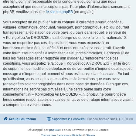
être tenu comme responsable de la conduite et du contenu que nous
acceptons et que nous n’acceptons pas. Pour plus d’informations concernant
phpBB, veuillez consulter
le site de phpBB
(en anglais).
Vous acceptez de ne publier aucun contenu à caractère abusif, obscène,
vulgaire, diffamatoire, choquant, menaçant, pornographique, etc. qui pourrait
transgresser la législation de votre pays, du pays dans lequel le serveur de
« Korvigelloù An DROUIZIG » est hébergé ou encore la loi internationale. Si
vous ne respectez pas ces dispositions, vous vous exposez à un
bannissement immédiat et définitif et nous nous réservons le droit d’avertir
votre fournisseur d’accès à internet et les autorités officielles. L’adresse IP de
tous les messages est enregistrée afin d’aider au renforcement de ces
conditions. Vous acceptez le fait que « Korvigelloù An DROUIZIG » ait le droit
de supprimer, de modifier, de déplacer ou de verrouiller n’importe quel sujet et
message à n’importe quel moment si nous estimons cela nécessaire. En tant
qu’utilisateur, vous acceptez que toutes les informations que vous avez
renseignées soient enregistrées dans notre base de données. Bien que ces
informations ne seront pas diffusées à une tierce partie sans votre
consentement, ni « Korvigelloù An DROUIZIG », ni phpBB, ne pourront être
tenus comme responsables en cas de tentative de piratage informatique visant
à compromettre vos données.
Accueil du forum
Supprimer les cookies
Fuseau horaire sur
UTC+01:00
Développé par
phpBB
® Forum Software © phpBB Limited
Traduction française officielle
©
Qiaeru