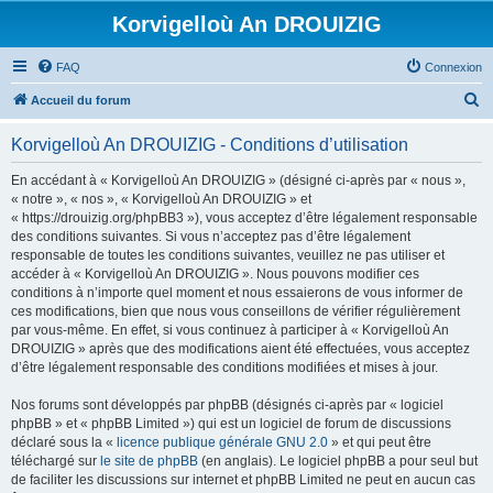
Korvigelloù An DROUIZIG
FAQ
Connexion
R
Accueil du forum
e
Korvigelloù An DROUIZIG - Conditions d’utilisation
c
h
En accédant à « Korvigelloù An DROUIZIG » (désigné ci-après par « nous »,
« notre », « nos », « Korvigelloù An DROUIZIG » et
e
« https://drouizig.org/phpBB3 »), vous acceptez d’être légalement responsable
r
des conditions suivantes. Si vous n’acceptez pas d’être légalement
responsable de toutes les conditions suivantes, veuillez ne pas utiliser et
c
accéder à « Korvigelloù An DROUIZIG ». Nous pouvons modifier ces
h
conditions à n’importe quel moment et nous essaierons de vous informer de
ces modifications, bien que nous vous conseillons de vérifier régulièrement
e
par vous-même. En effet, si vous continuez à participer à « Korvigelloù An
r
DROUIZIG » après que des modifications aient été effectuées, vous acceptez
d’être légalement responsable des conditions modifiées et mises à jour.
Nos forums sont développés par phpBB (désignés ci-après par « logiciel
phpBB » et « phpBB Limited ») qui est un logiciel de forum de discussions
déclaré sous la «
licence publique générale GNU 2.0
» et qui peut être
téléchargé sur
le site de phpBB
(en anglais). Le logiciel phpBB a pour seul but
de faciliter les discussions sur internet et phpBB Limited ne peut en aucun cas