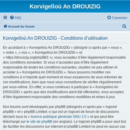
Korvigelloù An DROUIZIG
FAQ
Connexion
R
Accueil du forum
e
Korvigelloù An DROUIZIG - Conditions d’utilisation
c
h
En accédant à « Korvigelloù An DROUIZIG » (désigné ci-après par « nous »,
« notre », « nos », « Korvigelloù An DROUIZIG » et
e
« https://drouizig.org/phpBB3 »), vous acceptez d’être légalement responsable
r
des conditions suivantes. Si vous n’acceptez pas d’être légalement
responsable de toutes les conditions suivantes, veuillez ne pas utiliser et
c
accéder à « Korvigelloù An DROUIZIG ». Nous pouvons modifier ces
h
conditions à n’importe quel moment et nous essaierons de vous informer de
ces modifications, bien que nous vous conseillons de vérifier régulièrement
e
par vous-même. En effet, si vous continuez à participer à « Korvigelloù An
r
DROUIZIG » après que des modifications aient été effectuées, vous acceptez
d’être légalement responsable des conditions modifiées et mises à jour.
Nos forums sont développés par phpBB (désignés ci-après par « logiciel
phpBB » et « phpBB Limited ») qui est un logiciel de forum de discussions
déclaré sous la «
licence publique générale GNU 2.0
» et qui peut être
téléchargé sur
le site de phpBB
(en anglais). Le logiciel phpBB a pour seul but
de faciliter les discussions sur internet et phpBB Limited ne peut en aucun cas