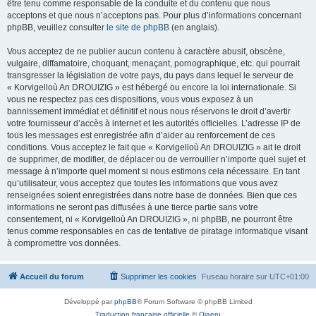
être tenu comme responsable de la conduite et du contenu que nous
acceptons et que nous n’acceptons pas. Pour plus d’informations concernant
phpBB, veuillez consulter
le site de phpBB
(en anglais).
Vous acceptez de ne publier aucun contenu à caractère abusif, obscène,
vulgaire, diffamatoire, choquant, menaçant, pornographique, etc. qui pourrait
transgresser la législation de votre pays, du pays dans lequel le serveur de
« Korvigelloù An DROUIZIG » est hébergé ou encore la loi internationale. Si
vous ne respectez pas ces dispositions, vous vous exposez à un
bannissement immédiat et définitif et nous nous réservons le droit d’avertir
votre fournisseur d’accès à internet et les autorités officielles. L’adresse IP de
tous les messages est enregistrée afin d’aider au renforcement de ces
conditions. Vous acceptez le fait que « Korvigelloù An DROUIZIG » ait le droit
de supprimer, de modifier, de déplacer ou de verrouiller n’importe quel sujet et
message à n’importe quel moment si nous estimons cela nécessaire. En tant
qu’utilisateur, vous acceptez que toutes les informations que vous avez
renseignées soient enregistrées dans notre base de données. Bien que ces
informations ne seront pas diffusées à une tierce partie sans votre
consentement, ni « Korvigelloù An DROUIZIG », ni phpBB, ne pourront être
tenus comme responsables en cas de tentative de piratage informatique visant
à compromettre vos données.
Accueil du forum
Supprimer les cookies
Fuseau horaire sur
UTC+01:00
Développé par
phpBB
® Forum Software © phpBB Limited
Traduction française officielle
©
Qiaeru