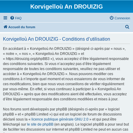
Korvigelloù An DROUIZIG
FAQ
Connexion
R
Accueil du forum
e
Korvigelloù An DROUIZIG - Conditions d’utilisation
c
h
En accédant à « Korvigelloù An DROUIZIG » (désigné ci-après par « nous »,
« notre », « nos », « Korvigelloù An DROUIZIG » et
e
« https://drouizig.org/phpBB3 »), vous acceptez d’être légalement responsable
r
des conditions suivantes. Si vous n’acceptez pas d’être légalement
responsable de toutes les conditions suivantes, veuillez ne pas utiliser et
c
accéder à « Korvigelloù An DROUIZIG ». Nous pouvons modifier ces
h
conditions à n’importe quel moment et nous essaierons de vous informer de
ces modifications, bien que nous vous conseillons de vérifier régulièrement
e
par vous-même. En effet, si vous continuez à participer à « Korvigelloù An
r
DROUIZIG » après que des modifications aient été effectuées, vous acceptez
d’être légalement responsable des conditions modifiées et mises à jour.
Nos forums sont développés par phpBB (désignés ci-après par « logiciel
phpBB » et « phpBB Limited ») qui est un logiciel de forum de discussions
déclaré sous la «
licence publique générale GNU 2.0
» et qui peut être
téléchargé sur
le site de phpBB
(en anglais). Le logiciel phpBB a pour seul but
de faciliter les discussions sur internet et phpBB Limited ne peut en aucun cas