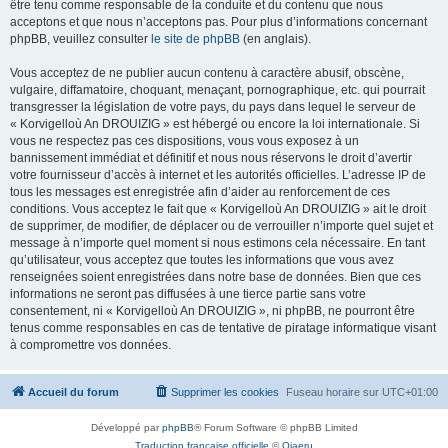
être tenu comme responsable de la conduite et du contenu que nous
acceptons et que nous n’acceptons pas. Pour plus d’informations concernant
phpBB, veuillez consulter
le site de phpBB
(en anglais).
Vous acceptez de ne publier aucun contenu à caractère abusif, obscène,
vulgaire, diffamatoire, choquant, menaçant, pornographique, etc. qui pourrait
transgresser la législation de votre pays, du pays dans lequel le serveur de
« Korvigelloù An DROUIZIG » est hébergé ou encore la loi internationale. Si
vous ne respectez pas ces dispositions, vous vous exposez à un
bannissement immédiat et définitif et nous nous réservons le droit d’avertir
votre fournisseur d’accès à internet et les autorités officielles. L’adresse IP de
tous les messages est enregistrée afin d’aider au renforcement de ces
conditions. Vous acceptez le fait que « Korvigelloù An DROUIZIG » ait le droit
de supprimer, de modifier, de déplacer ou de verrouiller n’importe quel sujet et
message à n’importe quel moment si nous estimons cela nécessaire. En tant
qu’utilisateur, vous acceptez que toutes les informations que vous avez
renseignées soient enregistrées dans notre base de données. Bien que ces
informations ne seront pas diffusées à une tierce partie sans votre
consentement, ni « Korvigelloù An DROUIZIG », ni phpBB, ne pourront être
tenus comme responsables en cas de tentative de piratage informatique visant
à compromettre vos données.
Accueil du forum
Supprimer les cookies
Fuseau horaire sur
UTC+01:00
Développé par
phpBB
® Forum Software © phpBB Limited
Traduction française officielle
©
Qiaeru