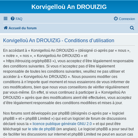
Korvigelloù An DROUIZIG
FAQ
Connexion
R
Accueil du forum
e
Korvigelloù An DROUIZIG - Conditions d’utilisation
c
h
En accédant à « Korvigelloù An DROUIZIG » (désigné ci-après par « nous »,
« notre », « nos », « Korvigelloù An DROUIZIG » et
e
« https://drouizig.org/phpBB3 »), vous acceptez d’être légalement responsable
r
des conditions suivantes. Si vous n’acceptez pas d’être légalement
responsable de toutes les conditions suivantes, veuillez ne pas utiliser et
c
accéder à « Korvigelloù An DROUIZIG ». Nous pouvons modifier ces
h
conditions à n’importe quel moment et nous essaierons de vous informer de
ces modifications, bien que nous vous conseillons de vérifier régulièrement
e
par vous-même. En effet, si vous continuez à participer à « Korvigelloù An
r
DROUIZIG » après que des modifications aient été effectuées, vous acceptez
d’être légalement responsable des conditions modifiées et mises à jour.
Nos forums sont développés par phpBB (désignés ci-après par « logiciel
phpBB » et « phpBB Limited ») qui est un logiciel de forum de discussions
déclaré sous la «
licence publique générale GNU 2.0
» et qui peut être
téléchargé sur
le site de phpBB
(en anglais). Le logiciel phpBB a pour seul but
de faciliter les discussions sur internet et phpBB Limited ne peut en aucun cas