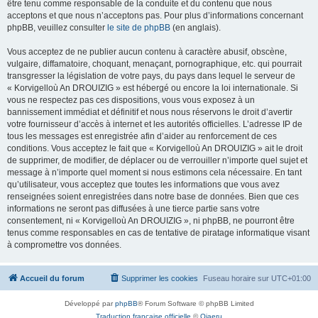
être tenu comme responsable de la conduite et du contenu que nous
acceptons et que nous n’acceptons pas. Pour plus d’informations concernant
phpBB, veuillez consulter
le site de phpBB
(en anglais).
Vous acceptez de ne publier aucun contenu à caractère abusif, obscène,
vulgaire, diffamatoire, choquant, menaçant, pornographique, etc. qui pourrait
transgresser la législation de votre pays, du pays dans lequel le serveur de
« Korvigelloù An DROUIZIG » est hébergé ou encore la loi internationale. Si
vous ne respectez pas ces dispositions, vous vous exposez à un
bannissement immédiat et définitif et nous nous réservons le droit d’avertir
votre fournisseur d’accès à internet et les autorités officielles. L’adresse IP de
tous les messages est enregistrée afin d’aider au renforcement de ces
conditions. Vous acceptez le fait que « Korvigelloù An DROUIZIG » ait le droit
de supprimer, de modifier, de déplacer ou de verrouiller n’importe quel sujet et
message à n’importe quel moment si nous estimons cela nécessaire. En tant
qu’utilisateur, vous acceptez que toutes les informations que vous avez
renseignées soient enregistrées dans notre base de données. Bien que ces
informations ne seront pas diffusées à une tierce partie sans votre
consentement, ni « Korvigelloù An DROUIZIG », ni phpBB, ne pourront être
tenus comme responsables en cas de tentative de piratage informatique visant
à compromettre vos données.
Accueil du forum
Supprimer les cookies
Fuseau horaire sur
UTC+01:00
Développé par
phpBB
® Forum Software © phpBB Limited
Traduction française officielle
©
Qiaeru