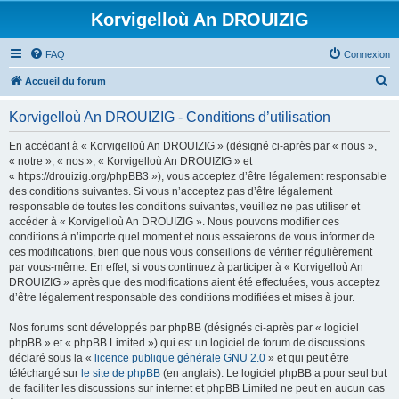
Korvigelloù An DROUIZIG
FAQ
Connexion
R
Accueil du forum
e
Korvigelloù An DROUIZIG - Conditions d’utilisation
c
h
En accédant à « Korvigelloù An DROUIZIG » (désigné ci-après par « nous »,
« notre », « nos », « Korvigelloù An DROUIZIG » et
e
« https://drouizig.org/phpBB3 »), vous acceptez d’être légalement responsable
r
des conditions suivantes. Si vous n’acceptez pas d’être légalement
responsable de toutes les conditions suivantes, veuillez ne pas utiliser et
c
accéder à « Korvigelloù An DROUIZIG ». Nous pouvons modifier ces
h
conditions à n’importe quel moment et nous essaierons de vous informer de
ces modifications, bien que nous vous conseillons de vérifier régulièrement
e
par vous-même. En effet, si vous continuez à participer à « Korvigelloù An
r
DROUIZIG » après que des modifications aient été effectuées, vous acceptez
d’être légalement responsable des conditions modifiées et mises à jour.
Nos forums sont développés par phpBB (désignés ci-après par « logiciel
phpBB » et « phpBB Limited ») qui est un logiciel de forum de discussions
déclaré sous la «
licence publique générale GNU 2.0
» et qui peut être
téléchargé sur
le site de phpBB
(en anglais). Le logiciel phpBB a pour seul but
de faciliter les discussions sur internet et phpBB Limited ne peut en aucun cas