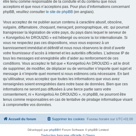
être tenu comme responsable de la conduite et du contenu que nous
acceptons et que nous n’acceptons pas. Pour plus d’informations concernant
phpBB, veuillez consulter
le site de phpBB
(en anglais).
Vous acceptez de ne publier aucun contenu à caractère abusif, obscène,
vulgaire, diffamatoire, choquant, menaçant, pornographique, etc. qui pourrait
transgresser la législation de votre pays, du pays dans lequel le serveur de
« Korvigelloù An DROUIZIG » est hébergé ou encore la loi internationale. Si
vous ne respectez pas ces dispositions, vous vous exposez à un
bannissement immédiat et définitif et nous nous réservons le droit d’avertir
votre fournisseur d’accès à internet et les autorités officielles. L’adresse IP de
tous les messages est enregistrée afin d’aider au renforcement de ces
conditions. Vous acceptez le fait que « Korvigelloù An DROUIZIG » ait le droit
de supprimer, de modifier, de déplacer ou de verrouiller n’importe quel sujet et
message à n’importe quel moment si nous estimons cela nécessaire. En tant
qu’utilisateur, vous acceptez que toutes les informations que vous avez
renseignées soient enregistrées dans notre base de données. Bien que ces
informations ne seront pas diffusées à une tierce partie sans votre
consentement, ni « Korvigelloù An DROUIZIG », ni phpBB, ne pourront être
tenus comme responsables en cas de tentative de piratage informatique visant
à compromettre vos données.
Accueil du forum
Supprimer les cookies
Fuseau horaire sur
UTC+01:00
Développé par
phpBB
® Forum Software © phpBB Limited
Traduction française officielle
©
Qiaeru