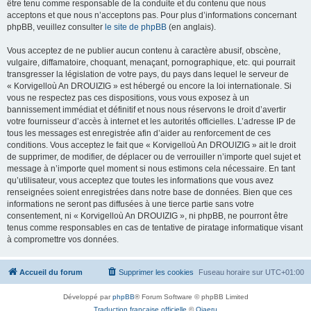
être tenu comme responsable de la conduite et du contenu que nous
acceptons et que nous n’acceptons pas. Pour plus d’informations concernant
phpBB, veuillez consulter
le site de phpBB
(en anglais).
Vous acceptez de ne publier aucun contenu à caractère abusif, obscène,
vulgaire, diffamatoire, choquant, menaçant, pornographique, etc. qui pourrait
transgresser la législation de votre pays, du pays dans lequel le serveur de
« Korvigelloù An DROUIZIG » est hébergé ou encore la loi internationale. Si
vous ne respectez pas ces dispositions, vous vous exposez à un
bannissement immédiat et définitif et nous nous réservons le droit d’avertir
votre fournisseur d’accès à internet et les autorités officielles. L’adresse IP de
tous les messages est enregistrée afin d’aider au renforcement de ces
conditions. Vous acceptez le fait que « Korvigelloù An DROUIZIG » ait le droit
de supprimer, de modifier, de déplacer ou de verrouiller n’importe quel sujet et
message à n’importe quel moment si nous estimons cela nécessaire. En tant
qu’utilisateur, vous acceptez que toutes les informations que vous avez
renseignées soient enregistrées dans notre base de données. Bien que ces
informations ne seront pas diffusées à une tierce partie sans votre
consentement, ni « Korvigelloù An DROUIZIG », ni phpBB, ne pourront être
tenus comme responsables en cas de tentative de piratage informatique visant
à compromettre vos données.
Accueil du forum
Supprimer les cookies
Fuseau horaire sur
UTC+01:00
Développé par
phpBB
® Forum Software © phpBB Limited
Traduction française officielle
©
Qiaeru