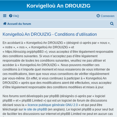
Korvigelloù An DROUIZIG
FAQ
Connexion
R
Accueil du forum
e
Korvigelloù An DROUIZIG - Conditions d’utilisation
c
h
En accédant à « Korvigelloù An DROUIZIG » (désigné ci-après par « nous »,
« notre », « nos », « Korvigelloù An DROUIZIG » et
e
« https://drouizig.org/phpBB3 »), vous acceptez d’être légalement responsable
r
des conditions suivantes. Si vous n’acceptez pas d’être légalement
responsable de toutes les conditions suivantes, veuillez ne pas utiliser et
c
accéder à « Korvigelloù An DROUIZIG ». Nous pouvons modifier ces
h
conditions à n’importe quel moment et nous essaierons de vous informer de
ces modifications, bien que nous vous conseillons de vérifier régulièrement
e
par vous-même. En effet, si vous continuez à participer à « Korvigelloù An
r
DROUIZIG » après que des modifications aient été effectuées, vous acceptez
d’être légalement responsable des conditions modifiées et mises à jour.
Nos forums sont développés par phpBB (désignés ci-après par « logiciel
phpBB » et « phpBB Limited ») qui est un logiciel de forum de discussions
déclaré sous la «
licence publique générale GNU 2.0
» et qui peut être
téléchargé sur
le site de phpBB
(en anglais). Le logiciel phpBB a pour seul but
de faciliter les discussions sur internet et phpBB Limited ne peut en aucun cas