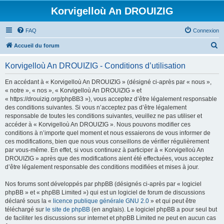
Korvigelloù An DROUIZIG
FAQ
Connexion
R
Accueil du forum
e
Korvigelloù An DROUIZIG - Conditions d’utilisation
c
h
En accédant à « Korvigelloù An DROUIZIG » (désigné ci-après par « nous »,
« notre », « nos », « Korvigelloù An DROUIZIG » et
e
« https://drouizig.org/phpBB3 »), vous acceptez d’être légalement responsable
r
des conditions suivantes. Si vous n’acceptez pas d’être légalement
responsable de toutes les conditions suivantes, veuillez ne pas utiliser et
c
accéder à « Korvigelloù An DROUIZIG ». Nous pouvons modifier ces
h
conditions à n’importe quel moment et nous essaierons de vous informer de
ces modifications, bien que nous vous conseillons de vérifier régulièrement
e
par vous-même. En effet, si vous continuez à participer à « Korvigelloù An
r
DROUIZIG » après que des modifications aient été effectuées, vous acceptez
d’être légalement responsable des conditions modifiées et mises à jour.
Nos forums sont développés par phpBB (désignés ci-après par « logiciel
phpBB » et « phpBB Limited ») qui est un logiciel de forum de discussions
déclaré sous la «
licence publique générale GNU 2.0
» et qui peut être
téléchargé sur
le site de phpBB
(en anglais). Le logiciel phpBB a pour seul but
de faciliter les discussions sur internet et phpBB Limited ne peut en aucun cas