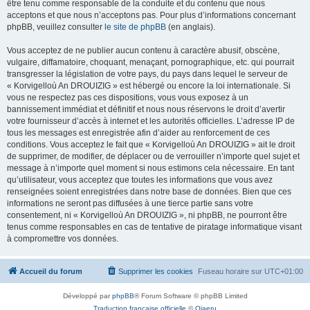
être tenu comme responsable de la conduite et du contenu que nous
acceptons et que nous n’acceptons pas. Pour plus d’informations concernant
phpBB, veuillez consulter
le site de phpBB
(en anglais).
Vous acceptez de ne publier aucun contenu à caractère abusif, obscène,
vulgaire, diffamatoire, choquant, menaçant, pornographique, etc. qui pourrait
transgresser la législation de votre pays, du pays dans lequel le serveur de
« Korvigelloù An DROUIZIG » est hébergé ou encore la loi internationale. Si
vous ne respectez pas ces dispositions, vous vous exposez à un
bannissement immédiat et définitif et nous nous réservons le droit d’avertir
votre fournisseur d’accès à internet et les autorités officielles. L’adresse IP de
tous les messages est enregistrée afin d’aider au renforcement de ces
conditions. Vous acceptez le fait que « Korvigelloù An DROUIZIG » ait le droit
de supprimer, de modifier, de déplacer ou de verrouiller n’importe quel sujet et
message à n’importe quel moment si nous estimons cela nécessaire. En tant
qu’utilisateur, vous acceptez que toutes les informations que vous avez
renseignées soient enregistrées dans notre base de données. Bien que ces
informations ne seront pas diffusées à une tierce partie sans votre
consentement, ni « Korvigelloù An DROUIZIG », ni phpBB, ne pourront être
tenus comme responsables en cas de tentative de piratage informatique visant
à compromettre vos données.
Accueil du forum
Supprimer les cookies
Fuseau horaire sur
UTC+01:00
Développé par
phpBB
® Forum Software © phpBB Limited
Traduction française officielle
©
Qiaeru