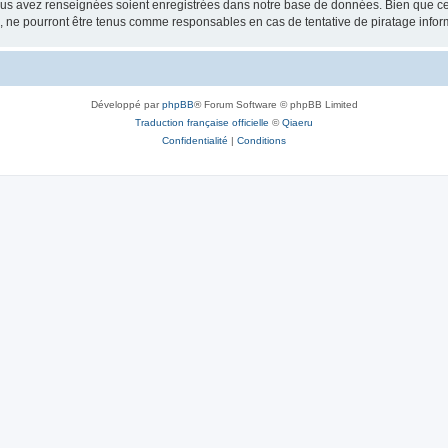
vous avez renseignées soient enregistrées dans notre base de données. Bien que ces
, ne pourront être tenus comme responsables en cas de tentative de piratage info
Développé par
phpBB
® Forum Software © phpBB Limited
Traduction française officielle
©
Qiaeru
Confidentialité
|
Conditions