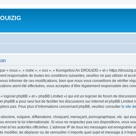
ROUIZIG
ion
ar « nous », « notre », « nos », « Korvigelloù An DROUIZIG » et « https://drouizi
ment responsable de toutes les conditions suivantes, veuillez ne pas utiliser et a
ous informer de ces modifications, bien que nous vous conseillons de vérifier rég
ations aient été effectuées, vous acceptez d’être légalement responsable des condi
 logiciel phpBB » et « phpBB Limited ») qui est un logiciel de forum de discussio
iel phpBB a pour seul but de faciliter les discussions sur internet et phpBB Limit
ptons pas. Pour plus d’informations concernant phpBB, veuillez consulter
le site 
obscène, vulgaire, diffamatoire, choquant, menaçant, pornographique, etc. qui pourr
u encore la loi internationale. Si vous ne respectez pas ces dispositions, vous vo
ernet et les autorités officielles. L’adresse IP de tous les messages est enregistrée
 de modifier, de déplacer ou de verrouiller n’importe quel sujet et message à n’imp