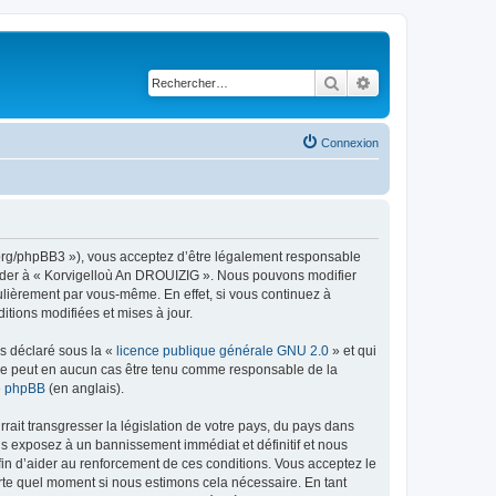
Rechercher
Recherche avancé
Connexion
g.org/phpBB3 »), vous acceptez d’être légalement responsable
ccéder à « Korvigelloù An DROUIZIG ». Nous pouvons modifier
ulièrement par vous-même. En effet, si vous continuez à
tions modifiées et mises à jour.
ns déclaré sous la «
licence publique générale GNU 2.0
» et qui
ed ne peut en aucun cas être tenu comme responsable de la
de phpBB
(en anglais).
ait transgresser la législation de votre pays, du pays dans
us exposez à un bannissement immédiat et définitif et nous
 afin d’aider au renforcement de ces conditions. Vous acceptez le
orte quel moment si nous estimons cela nécessaire. En tant