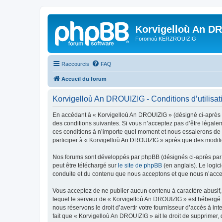
Korvigelloù An D
Foromoù KERZROUIZIG
Raccourcis
FAQ
Accueil du forum
Korvigelloù An DROUIZIG - Conditions d’utilisat
En accédant à « Korvigelloù An DROUIZIG » (désigné ci-après p
des conditions suivantes. Si vous n’acceptez pas d’être légale
ces conditions à n’importe quel moment et nous essaierons de v
participer à « Korvigelloù An DROUIZIG » après que des modific
Nos forums sont développés par phpBB (désignés ci-après par «
peut être téléchargé sur
le site de phpBB
(en anglais). Le logic
conduite et du contenu que nous acceptons et que nous n’acce
Vous acceptez de ne publier aucun contenu à caractère abusif, 
lequel le serveur de « Korvigelloù An DROUIZIG » est hébergé o
nous réservons le droit d’avertir votre fournisseur d’accès à int
fait que « Korvigelloù An DROUIZIG » ait le droit de supprimer,