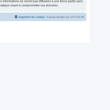
 informations ne seront pas diffusées à une tierce partie sans
rmatique visant à compromettre vos données.
Supprimer les cookies
Fuseau horaire sur
UTC+01:00