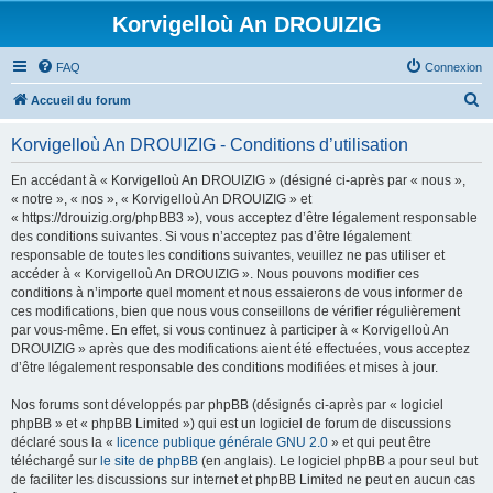
Korvigelloù An DROUIZIG
FAQ
Connexion
R
Accueil du forum
e
Korvigelloù An DROUIZIG - Conditions d’utilisation
c
h
En accédant à « Korvigelloù An DROUIZIG » (désigné ci-après par « nous »,
« notre », « nos », « Korvigelloù An DROUIZIG » et
e
« https://drouizig.org/phpBB3 »), vous acceptez d’être légalement responsable
r
des conditions suivantes. Si vous n’acceptez pas d’être légalement
responsable de toutes les conditions suivantes, veuillez ne pas utiliser et
c
accéder à « Korvigelloù An DROUIZIG ». Nous pouvons modifier ces
h
conditions à n’importe quel moment et nous essaierons de vous informer de
ces modifications, bien que nous vous conseillons de vérifier régulièrement
e
par vous-même. En effet, si vous continuez à participer à « Korvigelloù An
r
DROUIZIG » après que des modifications aient été effectuées, vous acceptez
d’être légalement responsable des conditions modifiées et mises à jour.
Nos forums sont développés par phpBB (désignés ci-après par « logiciel
phpBB » et « phpBB Limited ») qui est un logiciel de forum de discussions
déclaré sous la «
licence publique générale GNU 2.0
» et qui peut être
téléchargé sur
le site de phpBB
(en anglais). Le logiciel phpBB a pour seul but
de faciliter les discussions sur internet et phpBB Limited ne peut en aucun cas