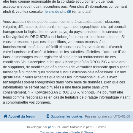
être tenu comme responsable de la conduite et du contenu que nous
acceptons et que nous n’acceptons pas. Pour plus d’informations concernant
phpBB, veuillez consulter
le site de phpBB
(en anglais).
Vous acceptez de ne publier aucun contenu à caractère abusif, obscène,
vulgaire, diffamatoire, choquant, menaçant, pornographique, etc. qui pourrait
transgresser la législation de votre pays, du pays dans lequel le serveur de
« Korvigelloù An DROUIZIG » est hébergé ou encore la loi internationale. Si
vous ne respectez pas ces dispositions, vous vous exposez à un
bannissement immédiat et définitif et nous nous réservons le droit d’avertir
votre fournisseur d’accès à internet et les autorités officielles. L’adresse IP de
tous les messages est enregistrée afin d’aider au renforcement de ces
conditions. Vous acceptez le fait que « Korvigelloù An DROUIZIG » ait le droit
de supprimer, de modifier, de déplacer ou de verrouiller n’importe quel sujet et
message à n’importe quel moment si nous estimons cela nécessaire. En tant
qu’utilisateur, vous acceptez que toutes les informations que vous avez
renseignées soient enregistrées dans notre base de données. Bien que ces
informations ne seront pas diffusées à une tierce partie sans votre
consentement, ni « Korvigelloù An DROUIZIG », ni phpBB, ne pourront être
tenus comme responsables en cas de tentative de piratage informatique visant
à compromettre vos données.
Accueil du forum
Supprimer les cookies
Fuseau horaire sur
UTC+01:00
Développé par
phpBB
® Forum Software © phpBB Limited
Traduction française officielle
©
Qiaeru