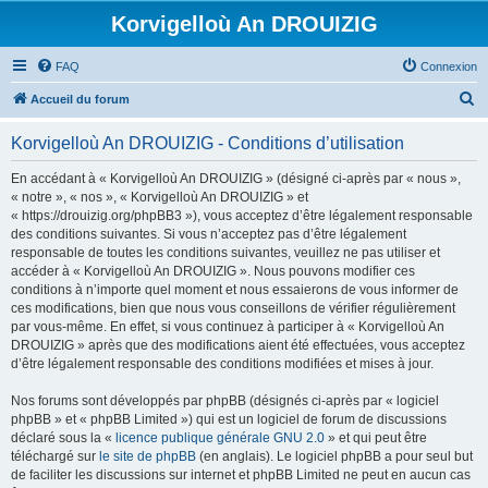
Korvigelloù An DROUIZIG
FAQ
Connexion
R
Accueil du forum
e
Korvigelloù An DROUIZIG - Conditions d’utilisation
c
h
En accédant à « Korvigelloù An DROUIZIG » (désigné ci-après par « nous »,
« notre », « nos », « Korvigelloù An DROUIZIG » et
e
« https://drouizig.org/phpBB3 »), vous acceptez d’être légalement responsable
r
des conditions suivantes. Si vous n’acceptez pas d’être légalement
responsable de toutes les conditions suivantes, veuillez ne pas utiliser et
c
accéder à « Korvigelloù An DROUIZIG ». Nous pouvons modifier ces
h
conditions à n’importe quel moment et nous essaierons de vous informer de
ces modifications, bien que nous vous conseillons de vérifier régulièrement
e
par vous-même. En effet, si vous continuez à participer à « Korvigelloù An
r
DROUIZIG » après que des modifications aient été effectuées, vous acceptez
d’être légalement responsable des conditions modifiées et mises à jour.
Nos forums sont développés par phpBB (désignés ci-après par « logiciel
phpBB » et « phpBB Limited ») qui est un logiciel de forum de discussions
déclaré sous la «
licence publique générale GNU 2.0
» et qui peut être
téléchargé sur
le site de phpBB
(en anglais). Le logiciel phpBB a pour seul but
de faciliter les discussions sur internet et phpBB Limited ne peut en aucun cas