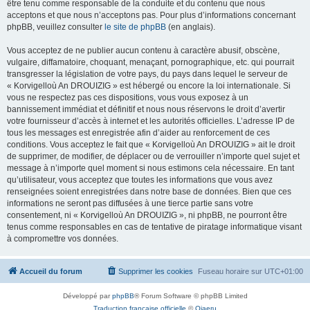
être tenu comme responsable de la conduite et du contenu que nous
acceptons et que nous n’acceptons pas. Pour plus d’informations concernant
phpBB, veuillez consulter
le site de phpBB
(en anglais).
Vous acceptez de ne publier aucun contenu à caractère abusif, obscène,
vulgaire, diffamatoire, choquant, menaçant, pornographique, etc. qui pourrait
transgresser la législation de votre pays, du pays dans lequel le serveur de
« Korvigelloù An DROUIZIG » est hébergé ou encore la loi internationale. Si
vous ne respectez pas ces dispositions, vous vous exposez à un
bannissement immédiat et définitif et nous nous réservons le droit d’avertir
votre fournisseur d’accès à internet et les autorités officielles. L’adresse IP de
tous les messages est enregistrée afin d’aider au renforcement de ces
conditions. Vous acceptez le fait que « Korvigelloù An DROUIZIG » ait le droit
de supprimer, de modifier, de déplacer ou de verrouiller n’importe quel sujet et
message à n’importe quel moment si nous estimons cela nécessaire. En tant
qu’utilisateur, vous acceptez que toutes les informations que vous avez
renseignées soient enregistrées dans notre base de données. Bien que ces
informations ne seront pas diffusées à une tierce partie sans votre
consentement, ni « Korvigelloù An DROUIZIG », ni phpBB, ne pourront être
tenus comme responsables en cas de tentative de piratage informatique visant
à compromettre vos données.
Accueil du forum
Supprimer les cookies
Fuseau horaire sur
UTC+01:00
Développé par
phpBB
® Forum Software © phpBB Limited
Traduction française officielle
©
Qiaeru