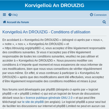
Korvigelloù An DROUIZIG
FAQ
Connexion
R
Accueil du forum
e
Korvigelloù An DROUIZIG - Conditions d’utilisation
c
h
En accédant à « Korvigelloù An DROUIZIG » (désigné ci-après par « nous »,
« notre », « nos », « Korvigelloù An DROUIZIG » et
e
« https://drouizig.org/phpBB3 »), vous acceptez d’être légalement responsable
r
des conditions suivantes. Si vous n’acceptez pas d’être légalement
responsable de toutes les conditions suivantes, veuillez ne pas utiliser et
c
accéder à « Korvigelloù An DROUIZIG ». Nous pouvons modifier ces
h
conditions à n’importe quel moment et nous essaierons de vous informer de
ces modifications, bien que nous vous conseillons de vérifier régulièrement
e
par vous-même. En effet, si vous continuez à participer à « Korvigelloù An
r
DROUIZIG » après que des modifications aient été effectuées, vous acceptez
d’être légalement responsable des conditions modifiées et mises à jour.
Nos forums sont développés par phpBB (désignés ci-après par « logiciel
phpBB » et « phpBB Limited ») qui est un logiciel de forum de discussions
déclaré sous la «
licence publique générale GNU 2.0
» et qui peut être
téléchargé sur
le site de phpBB
(en anglais). Le logiciel phpBB a pour seul but
de faciliter les discussions sur internet et phpBB Limited ne peut en aucun cas