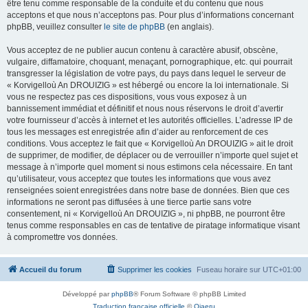
être tenu comme responsable de la conduite et du contenu que nous
acceptons et que nous n’acceptons pas. Pour plus d’informations concernant
phpBB, veuillez consulter
le site de phpBB
(en anglais).
Vous acceptez de ne publier aucun contenu à caractère abusif, obscène,
vulgaire, diffamatoire, choquant, menaçant, pornographique, etc. qui pourrait
transgresser la législation de votre pays, du pays dans lequel le serveur de
« Korvigelloù An DROUIZIG » est hébergé ou encore la loi internationale. Si
vous ne respectez pas ces dispositions, vous vous exposez à un
bannissement immédiat et définitif et nous nous réservons le droit d’avertir
votre fournisseur d’accès à internet et les autorités officielles. L’adresse IP de
tous les messages est enregistrée afin d’aider au renforcement de ces
conditions. Vous acceptez le fait que « Korvigelloù An DROUIZIG » ait le droit
de supprimer, de modifier, de déplacer ou de verrouiller n’importe quel sujet et
message à n’importe quel moment si nous estimons cela nécessaire. En tant
qu’utilisateur, vous acceptez que toutes les informations que vous avez
renseignées soient enregistrées dans notre base de données. Bien que ces
informations ne seront pas diffusées à une tierce partie sans votre
consentement, ni « Korvigelloù An DROUIZIG », ni phpBB, ne pourront être
tenus comme responsables en cas de tentative de piratage informatique visant
à compromettre vos données.
Accueil du forum
Supprimer les cookies
Fuseau horaire sur
UTC+01:00
Développé par
phpBB
® Forum Software © phpBB Limited
Traduction française officielle
©
Qiaeru