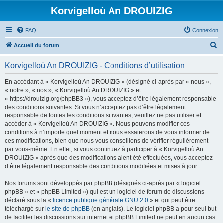
Korvigelloù An DROUIZIG
FAQ
Connexion
R
Accueil du forum
e
Korvigelloù An DROUIZIG - Conditions d’utilisation
c
h
En accédant à « Korvigelloù An DROUIZIG » (désigné ci-après par « nous »,
« notre », « nos », « Korvigelloù An DROUIZIG » et
e
« https://drouizig.org/phpBB3 »), vous acceptez d’être légalement responsable
r
des conditions suivantes. Si vous n’acceptez pas d’être légalement
responsable de toutes les conditions suivantes, veuillez ne pas utiliser et
c
accéder à « Korvigelloù An DROUIZIG ». Nous pouvons modifier ces
h
conditions à n’importe quel moment et nous essaierons de vous informer de
ces modifications, bien que nous vous conseillons de vérifier régulièrement
e
par vous-même. En effet, si vous continuez à participer à « Korvigelloù An
r
DROUIZIG » après que des modifications aient été effectuées, vous acceptez
d’être légalement responsable des conditions modifiées et mises à jour.
Nos forums sont développés par phpBB (désignés ci-après par « logiciel
phpBB » et « phpBB Limited ») qui est un logiciel de forum de discussions
déclaré sous la «
licence publique générale GNU 2.0
» et qui peut être
téléchargé sur
le site de phpBB
(en anglais). Le logiciel phpBB a pour seul but
de faciliter les discussions sur internet et phpBB Limited ne peut en aucun cas