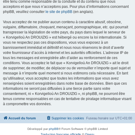
être tenu comme responsable de la conduite et du contenu que nous
acceptons et que nous n’acceptons pas. Pour plus d’informations concernant
phpBB, veuillez consulter
le site de phpBB
(en anglais).
Vous acceptez de ne publier aucun contenu à caractère abusif, obscène,
vulgaire, diffamatoire, choquant, menaçant, pornographique, etc. qui pourrait
transgresser la législation de votre pays, du pays dans lequel le serveur de
« Korvigelloù An DROUIZIG » est hébergé ou encore la loi internationale. Si
vous ne respectez pas ces dispositions, vous vous exposez à un
bannissement immédiat et définitif et nous nous réservons le droit d’avertir
votre fournisseur d’accès à internet et les autorités officielles. L’adresse IP de
tous les messages est enregistrée afin d’aider au renforcement de ces
conditions. Vous acceptez le fait que « Korvigelloù An DROUIZIG » ait le droit
de supprimer, de modifier, de déplacer ou de verrouiller n’importe quel sujet et
message à n’importe quel moment si nous estimons cela nécessaire. En tant
qu’utilisateur, vous acceptez que toutes les informations que vous avez
renseignées soient enregistrées dans notre base de données. Bien que ces
informations ne seront pas diffusées à une tierce partie sans votre
consentement, ni « Korvigelloù An DROUIZIG », ni phpBB, ne pourront être
tenus comme responsables en cas de tentative de piratage informatique visant
à compromettre vos données.
Accueil du forum
Supprimer les cookies
Fuseau horaire sur
UTC+01:00
Développé par
phpBB
® Forum Software © phpBB Limited
Traduction française officielle
©
Qiaeru