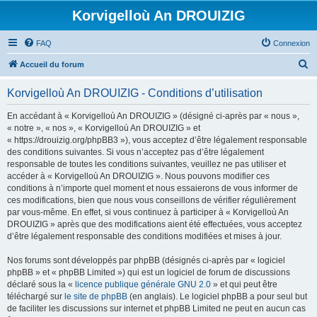
Korvigelloù An DROUIZIG
FAQ
Connexion
R
Accueil du forum
e
Korvigelloù An DROUIZIG - Conditions d’utilisation
c
h
En accédant à « Korvigelloù An DROUIZIG » (désigné ci-après par « nous »,
« notre », « nos », « Korvigelloù An DROUIZIG » et
e
« https://drouizig.org/phpBB3 »), vous acceptez d’être légalement responsable
r
des conditions suivantes. Si vous n’acceptez pas d’être légalement
responsable de toutes les conditions suivantes, veuillez ne pas utiliser et
c
accéder à « Korvigelloù An DROUIZIG ». Nous pouvons modifier ces
h
conditions à n’importe quel moment et nous essaierons de vous informer de
ces modifications, bien que nous vous conseillons de vérifier régulièrement
e
par vous-même. En effet, si vous continuez à participer à « Korvigelloù An
r
DROUIZIG » après que des modifications aient été effectuées, vous acceptez
d’être légalement responsable des conditions modifiées et mises à jour.
Nos forums sont développés par phpBB (désignés ci-après par « logiciel
phpBB » et « phpBB Limited ») qui est un logiciel de forum de discussions
déclaré sous la «
licence publique générale GNU 2.0
» et qui peut être
téléchargé sur
le site de phpBB
(en anglais). Le logiciel phpBB a pour seul but
de faciliter les discussions sur internet et phpBB Limited ne peut en aucun cas