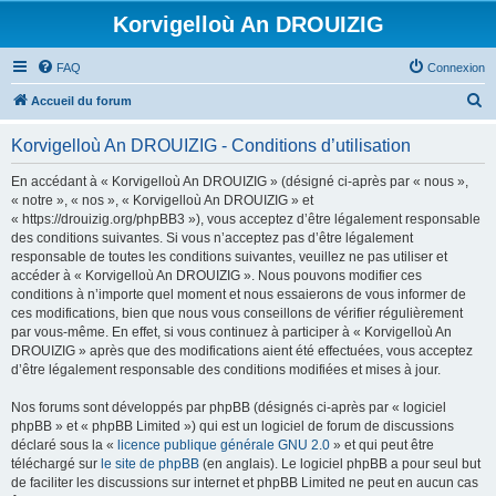
Korvigelloù An DROUIZIG
FAQ
Connexion
R
Accueil du forum
e
Korvigelloù An DROUIZIG - Conditions d’utilisation
c
h
En accédant à « Korvigelloù An DROUIZIG » (désigné ci-après par « nous »,
« notre », « nos », « Korvigelloù An DROUIZIG » et
e
« https://drouizig.org/phpBB3 »), vous acceptez d’être légalement responsable
r
des conditions suivantes. Si vous n’acceptez pas d’être légalement
responsable de toutes les conditions suivantes, veuillez ne pas utiliser et
c
accéder à « Korvigelloù An DROUIZIG ». Nous pouvons modifier ces
h
conditions à n’importe quel moment et nous essaierons de vous informer de
ces modifications, bien que nous vous conseillons de vérifier régulièrement
e
par vous-même. En effet, si vous continuez à participer à « Korvigelloù An
r
DROUIZIG » après que des modifications aient été effectuées, vous acceptez
d’être légalement responsable des conditions modifiées et mises à jour.
Nos forums sont développés par phpBB (désignés ci-après par « logiciel
phpBB » et « phpBB Limited ») qui est un logiciel de forum de discussions
déclaré sous la «
licence publique générale GNU 2.0
» et qui peut être
téléchargé sur
le site de phpBB
(en anglais). Le logiciel phpBB a pour seul but
de faciliter les discussions sur internet et phpBB Limited ne peut en aucun cas