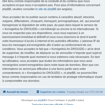
être tenu comme responsable de la conduite et du contenu que nous
acceptons et que nous n’acceptons pas. Pour plus d’informations concernant
phpBB, veuillez consulter
le site de phpBB
(en anglais).
Vous acceptez de ne publier aucun contenu à caractère abusif, obscène,
vulgaire, diffamatoire, choquant, menaçant, pornographique, etc. qui pourrait
transgresser la législation de votre pays, du pays dans lequel le serveur de
« Korvigelloù An DROUIZIG » est hébergé ou encore la loi internationale. Si
vous ne respectez pas ces dispositions, vous vous exposez à un
bannissement immédiat et définitif et nous nous réservons le droit d’avertir
votre fournisseur d’accès à internet et les autorités officielles. L’adresse IP de
tous les messages est enregistrée afin d’aider au renforcement de ces
conditions. Vous acceptez le fait que « Korvigelloù An DROUIZIG » ait le droit
de supprimer, de modifier, de déplacer ou de verrouiller n’importe quel sujet et
message à n’importe quel moment si nous estimons cela nécessaire. En tant
qu’utilisateur, vous acceptez que toutes les informations que vous avez
renseignées soient enregistrées dans notre base de données. Bien que ces
informations ne seront pas diffusées à une tierce partie sans votre
consentement, ni « Korvigelloù An DROUIZIG », ni phpBB, ne pourront être
tenus comme responsables en cas de tentative de piratage informatique visant
à compromettre vos données.
Accueil du forum
Supprimer les cookies
Fuseau horaire sur
UTC+01:00
Développé par
phpBB
® Forum Software © phpBB Limited
Traduction française officielle
©
Qiaeru