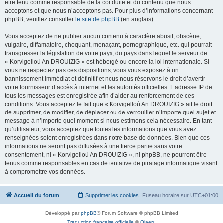
être tenu comme responsable de la conduite et du contenu que nous
acceptons et que nous n’acceptons pas. Pour plus d’informations concernant
phpBB, veuillez consulter
le site de phpBB
(en anglais).
Vous acceptez de ne publier aucun contenu à caractère abusif, obscène,
vulgaire, diffamatoire, choquant, menaçant, pornographique, etc. qui pourrait
transgresser la législation de votre pays, du pays dans lequel le serveur de
« Korvigelloù An DROUIZIG » est hébergé ou encore la loi internationale. Si
vous ne respectez pas ces dispositions, vous vous exposez à un
bannissement immédiat et définitif et nous nous réservons le droit d’avertir
votre fournisseur d’accès à internet et les autorités officielles. L’adresse IP de
tous les messages est enregistrée afin d’aider au renforcement de ces
conditions. Vous acceptez le fait que « Korvigelloù An DROUIZIG » ait le droit
de supprimer, de modifier, de déplacer ou de verrouiller n’importe quel sujet et
message à n’importe quel moment si nous estimons cela nécessaire. En tant
qu’utilisateur, vous acceptez que toutes les informations que vous avez
renseignées soient enregistrées dans notre base de données. Bien que ces
informations ne seront pas diffusées à une tierce partie sans votre
consentement, ni « Korvigelloù An DROUIZIG », ni phpBB, ne pourront être
tenus comme responsables en cas de tentative de piratage informatique visant
à compromettre vos données.
Accueil du forum
Supprimer les cookies
Fuseau horaire sur
UTC+01:00
Développé par
phpBB
® Forum Software © phpBB Limited
Traduction française officielle
©
Qiaeru