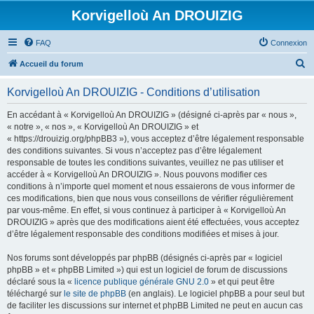
Korvigelloù An DROUIZIG
FAQ
Connexion
R
Accueil du forum
e
Korvigelloù An DROUIZIG - Conditions d’utilisation
c
h
En accédant à « Korvigelloù An DROUIZIG » (désigné ci-après par « nous »,
« notre », « nos », « Korvigelloù An DROUIZIG » et
e
« https://drouizig.org/phpBB3 »), vous acceptez d’être légalement responsable
r
des conditions suivantes. Si vous n’acceptez pas d’être légalement
responsable de toutes les conditions suivantes, veuillez ne pas utiliser et
c
accéder à « Korvigelloù An DROUIZIG ». Nous pouvons modifier ces
h
conditions à n’importe quel moment et nous essaierons de vous informer de
ces modifications, bien que nous vous conseillons de vérifier régulièrement
e
par vous-même. En effet, si vous continuez à participer à « Korvigelloù An
r
DROUIZIG » après que des modifications aient été effectuées, vous acceptez
d’être légalement responsable des conditions modifiées et mises à jour.
Nos forums sont développés par phpBB (désignés ci-après par « logiciel
phpBB » et « phpBB Limited ») qui est un logiciel de forum de discussions
déclaré sous la «
licence publique générale GNU 2.0
» et qui peut être
téléchargé sur
le site de phpBB
(en anglais). Le logiciel phpBB a pour seul but
de faciliter les discussions sur internet et phpBB Limited ne peut en aucun cas