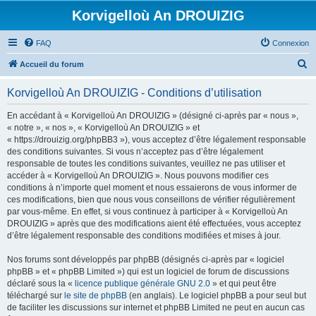
Korvigelloù An DROUIZIG
FAQ
Connexion
R
Accueil du forum
e
Korvigelloù An DROUIZIG - Conditions d’utilisation
c
h
En accédant à « Korvigelloù An DROUIZIG » (désigné ci-après par « nous »,
« notre », « nos », « Korvigelloù An DROUIZIG » et
e
« https://drouizig.org/phpBB3 »), vous acceptez d’être légalement responsable
r
des conditions suivantes. Si vous n’acceptez pas d’être légalement
responsable de toutes les conditions suivantes, veuillez ne pas utiliser et
c
accéder à « Korvigelloù An DROUIZIG ». Nous pouvons modifier ces
h
conditions à n’importe quel moment et nous essaierons de vous informer de
ces modifications, bien que nous vous conseillons de vérifier régulièrement
e
par vous-même. En effet, si vous continuez à participer à « Korvigelloù An
r
DROUIZIG » après que des modifications aient été effectuées, vous acceptez
d’être légalement responsable des conditions modifiées et mises à jour.
Nos forums sont développés par phpBB (désignés ci-après par « logiciel
phpBB » et « phpBB Limited ») qui est un logiciel de forum de discussions
déclaré sous la «
licence publique générale GNU 2.0
» et qui peut être
téléchargé sur
le site de phpBB
(en anglais). Le logiciel phpBB a pour seul but
de faciliter les discussions sur internet et phpBB Limited ne peut en aucun cas