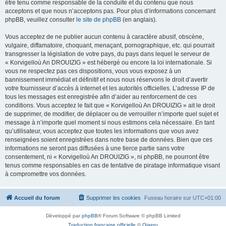
être tenu comme responsable de la conduite et du contenu que nous
acceptons et que nous n’acceptons pas. Pour plus d’informations concernant
phpBB, veuillez consulter
le site de phpBB
(en anglais).
Vous acceptez de ne publier aucun contenu à caractère abusif, obscène,
vulgaire, diffamatoire, choquant, menaçant, pornographique, etc. qui pourrait
transgresser la législation de votre pays, du pays dans lequel le serveur de
« Korvigelloù An DROUIZIG » est hébergé ou encore la loi internationale. Si
vous ne respectez pas ces dispositions, vous vous exposez à un
bannissement immédiat et définitif et nous nous réservons le droit d’avertir
votre fournisseur d’accès à internet et les autorités officielles. L’adresse IP de
tous les messages est enregistrée afin d’aider au renforcement de ces
conditions. Vous acceptez le fait que « Korvigelloù An DROUIZIG » ait le droit
de supprimer, de modifier, de déplacer ou de verrouiller n’importe quel sujet et
message à n’importe quel moment si nous estimons cela nécessaire. En tant
qu’utilisateur, vous acceptez que toutes les informations que vous avez
renseignées soient enregistrées dans notre base de données. Bien que ces
informations ne seront pas diffusées à une tierce partie sans votre
consentement, ni « Korvigelloù An DROUIZIG », ni phpBB, ne pourront être
tenus comme responsables en cas de tentative de piratage informatique visant
à compromettre vos données.
Accueil du forum
Supprimer les cookies
Fuseau horaire sur
UTC+01:00
Développé par
phpBB
® Forum Software © phpBB Limited
Traduction française officielle
©
Qiaeru