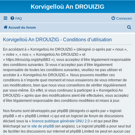
Korvigelloù An DROUIZIG
FAQ
Connexion
R
Accueil du forum
e
Korvigelloù An DROUIZIG - Conditions d’utilisation
c
h
En accédant à « Korvigelloù An DROUIZIG » (désigné ci-après par « nous »,
« notre », « nos », « Korvigelloù An DROUIZIG » et
e
« https://drouizig.org/phpBB3 »), vous acceptez d’être légalement responsable
r
des conditions suivantes. Si vous n’acceptez pas d’être légalement
responsable de toutes les conditions suivantes, veuillez ne pas utiliser et
c
accéder à « Korvigelloù An DROUIZIG ». Nous pouvons modifier ces
h
conditions à n’importe quel moment et nous essaierons de vous informer de
ces modifications, bien que nous vous conseillons de vérifier régulièrement
e
par vous-même. En effet, si vous continuez à participer à « Korvigelloù An
r
DROUIZIG » après que des modifications aient été effectuées, vous acceptez
d’être légalement responsable des conditions modifiées et mises à jour.
Nos forums sont développés par phpBB (désignés ci-après par « logiciel
phpBB » et « phpBB Limited ») qui est un logiciel de forum de discussions
déclaré sous la «
licence publique générale GNU 2.0
» et qui peut être
téléchargé sur
le site de phpBB
(en anglais). Le logiciel phpBB a pour seul but
de faciliter les discussions sur internet et phpBB Limited ne peut en aucun cas