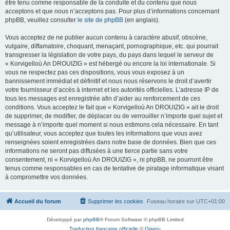
être tenu comme responsable de la conduite et du contenu que nous
acceptons et que nous n’acceptons pas. Pour plus d’informations concernant
phpBB, veuillez consulter
le site de phpBB
(en anglais).
Vous acceptez de ne publier aucun contenu à caractère abusif, obscène,
vulgaire, diffamatoire, choquant, menaçant, pornographique, etc. qui pourrait
transgresser la législation de votre pays, du pays dans lequel le serveur de
« Korvigelloù An DROUIZIG » est hébergé ou encore la loi internationale. Si
vous ne respectez pas ces dispositions, vous vous exposez à un
bannissement immédiat et définitif et nous nous réservons le droit d’avertir
votre fournisseur d’accès à internet et les autorités officielles. L’adresse IP de
tous les messages est enregistrée afin d’aider au renforcement de ces
conditions. Vous acceptez le fait que « Korvigelloù An DROUIZIG » ait le droit
de supprimer, de modifier, de déplacer ou de verrouiller n’importe quel sujet et
message à n’importe quel moment si nous estimons cela nécessaire. En tant
qu’utilisateur, vous acceptez que toutes les informations que vous avez
renseignées soient enregistrées dans notre base de données. Bien que ces
informations ne seront pas diffusées à une tierce partie sans votre
consentement, ni « Korvigelloù An DROUIZIG », ni phpBB, ne pourront être
tenus comme responsables en cas de tentative de piratage informatique visant
à compromettre vos données.
Accueil du forum
Supprimer les cookies
Fuseau horaire sur
UTC+01:00
Développé par
phpBB
® Forum Software © phpBB Limited
Traduction française officielle
©
Qiaeru